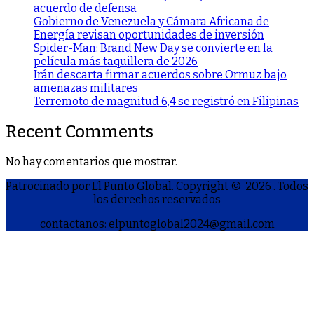
acuerdo de defensa
Gobierno de Venezuela y Cámara Africana de
Energía revisan oportunidades de inversión
Spider-Man: Brand New Day se convierte en la
película más taquillera de 2026
Irán descarta firmar acuerdos sobre Ormuz bajo
amenazas militares
Terremoto de magnitud 6,4 se registró en Filipinas
Recent Comments
No hay comentarios que mostrar.
Patrocinado por El Punto Global. Copyright © 2026
. Todos
los derechos reservados
contactanos: elpuntoglobal2024@gmail.com
S
h
a