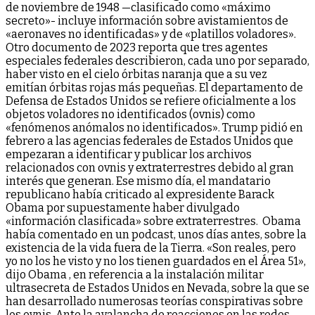
de noviembre de 1948 —clasificado como «máximo
secreto»- incluye información sobre avistamientos de
«aeronaves no identificadas» y de «platillos voladores».
Otro documento de 2023 reporta que tres agentes
especiales federales describieron, cada uno por separado,
haber visto en el cielo órbitas naranja que a su vez
emitían órbitas rojas más pequeñas. El departamento de
Defensa de Estados Unidos se refiere oficialmente a los
objetos voladores no identificados (ovnis) como
«fenómenos anómalos no identificados». Trump pidió en
febrero a las agencias federales de Estados Unidos que
empezaran a identificar y publicar los archivos
relacionados con ovnis y extraterrestres debido al gran
interés que generan. Ese mismo día, el mandatario
republicano había criticado al expresidente Barack
Obama por supuestamente haber divulgado
«información clasificada» sobre extraterrestres. Obama
había comentado en un podcast, unos días antes, sobre la
existencia de la vida fuera de la Tierra. «Son reales, pero
yo no los he visto y no los tienen guardados en el Área 51»,
dijo Obama , en referencia a la instalación militar
ultrasecreta de Estados Unidos en Nevada, sobre la que se
han desarrollado numerosas teorías conspirativas sobre
los ovnis. Ante la avalancha de reacciones en las redes