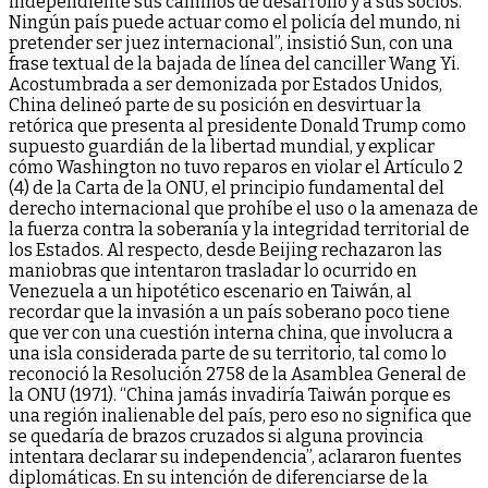
independiente sus caminos de desarrollo y a sus socios.
Ningún país puede actuar como el policía del mundo, ni
pretender ser juez internacional”, insistió Sun, con una
frase textual de la bajada de línea del canciller Wang Yi.
Acostumbrada a ser demonizada por Estados Unidos,
China delineó parte de su posición en desvirtuar la
retórica que presenta al presidente Donald Trump como
supuesto guardián de la libertad mundial, y explicar
cómo Washington no tuvo reparos en violar el Artículo 2
(4) de la Carta de la ONU, el principio fundamental del
derecho internacional que prohíbe el uso o la amenaza de
la fuerza contra la soberanía y la integridad territorial de
los Estados. Al respecto, desde Beijing rechazaron las
maniobras que intentaron trasladar lo ocurrido en
Venezuela a un hipotético escenario en Taiwán, al
recordar que la invasión a un país soberano poco tiene
que ver con una cuestión interna china, que involucra a
una isla considerada parte de su territorio, tal como lo
reconoció la Resolución 2758 de la Asamblea General de
la ONU (1971). “China jamás invadiría Taiwán porque es
una región inalienable del país, pero eso no significa que
se quedaría de brazos cruzados si alguna provincia
intentara declarar su independencia”, aclararon fuentes
diplomáticas. En su intención de diferenciarse de la