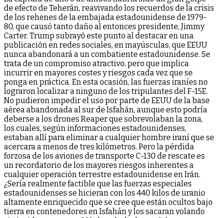
de efecto de Teherán, reavivando los recuerdos de la crisis
de los rehenes de la embajada estadounidense de 1979-
80, que causó tanto daño al entonces presidente, Jimmy
Carter. Trump subrayó este punto al destacar en una
publicación en redes sociales, en mayúsculas, que EEUU
nunca abandonará a un combatiente estadounidense. Se
trata de un compromiso atractivo, pero que implica
incurrir en mayores costes y riesgos cada vez que se
ponga en práctica. En esta ocasión, las fuerzas iraníes no
lograron localizar a ninguno de los tripulantes del F-15E.
No pudieron impedir el uso por parte de EEUU de la base
aérea abandonada al sur de Isfahán, aunque esto podría
deberse a los drones Reaper que sobrevolaban la zona,
los cuales, según informaciones estadounidenses,
estaban allí para eliminar a cualquier hombre iraní que se
acercara a menos de tres kilómetros. Pero la pérdida
forzosa de los aviones de transporte C-130 de rescate es
un recordatorio de los mayores riesgos inherentes a
cualquier operación terrestre estadounidense en Irán.
¿Sería realmente factible que las fuerzas especiales
estadounidenses se hicieran con los 440 kilos de uranio
altamente enriquecido que se cree que están ocultos bajo
tierra en contenedores en Isfahán y los sacaran volando