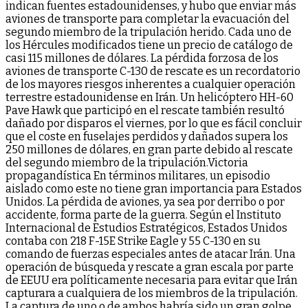
indican fuentes estadounidenses, y hubo que enviar más
aviones de transporte para completar la evacuación del
segundo miembro de la tripulación herido. Cada uno de
los Hércules modificados tiene un precio de catálogo de
casi 115 millones de dólares. La pérdida forzosa de los
aviones de transporte C-130 de rescate es un recordatorio
de los mayores riesgos inherentes a cualquier operación
terrestre estadounidense en Irán. Un helicóptero HH-60
Pave Hawk que participó en el rescate también resultó
dañado por disparos el viernes, por lo que es fácil concluir
que el coste en fuselajes perdidos y dañados supera los
250 millones de dólares, en gran parte debido al rescate
del segundo miembro de la tripulación.Victoria
propagandística En términos militares, un episodio
aislado como este no tiene gran importancia para Estados
Unidos. La pérdida de aviones, ya sea por derribo o por
accidente, forma parte de la guerra. Según el Instituto
Internacional de Estudios Estratégicos, Estados Unidos
contaba con 218 F-15E Strike Eagle y 55 C-130 en su
comando de fuerzas especiales antes de atacar Irán. Una
operación de búsqueda y rescate a gran escala por parte
de EEUU era políticamente necesaria para evitar que Irán
capturara a cualquiera de los miembros de la tripulación.
La captura de uno o de ambos habría sido un gran golpe