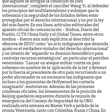
que alguien se arrogue la condición de juez
internacional”, completó el canciller Wang Yi, al defender
los principios del multilateralismo y subrayar que la
soberanía y la seguridad de los Estados deben estar
protegidas por el derecho internacional, y no por la ley
del más fuerte. En esa línea, artículos editoriales del
aparato oficial de comunicación – Xinhua, Diario del
Pueblo, CCTV, China Daily y el Global Times, entre otros
medios – fueron aún más explícitos al describir la
ofensiva de EEUU como “un acto indignante que desnuda
quién es el verdadero violador del derecho internacional”
y un intento de “expandir su dominio hemisférico para
controlar recursos estratégicos”, en particular el petróleo
venezolano. “Lanzar un ataque militar contra un país
soberano en nombre de la ‘aplicación de la ley’ y detener
por la fuerza al presidente de otro país recurriendo a un
poder abrumador es un escenario tan indignante que
incluso a los guionistas de Hollywood les costaría
imaginarlo”, sostuvieron. Además de las primeras
condenas oficiales, los lineamientos de la posición de
Beijing quedaron expuestos durante la reunión de
emergencia del Consejo de Seguridad de la ONU,
realizada esta semana en Nueva York a pedido de la
propia Venezuela, junto con Colombia, Rusia y China. En