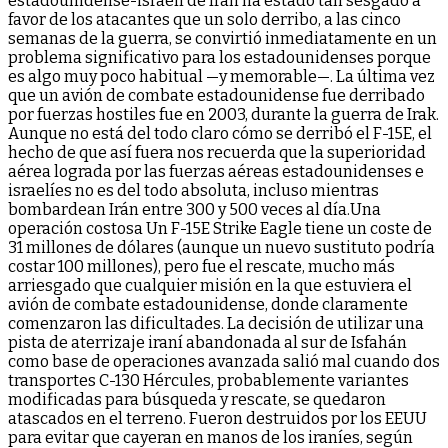
estadounidense-israelí de Irán ha estado tan sesgado a
favor de los atacantes que un solo derribo, a las cinco
semanas de la guerra, se convirtió inmediatamente en un
problema significativo para los estadounidenses porque
es algo muy poco habitual —y memorable—. La última vez
que un avión de combate estadounidense fue derribado
por fuerzas hostiles fue en 2003, durante la guerra de Irak.
Aunque no está del todo claro cómo se derribó el F-15E, el
hecho de que así fuera nos recuerda que la superioridad
aérea lograda por las fuerzas aéreas estadounidenses e
israelíes no es del todo absoluta, incluso mientras
bombardean Irán entre 300 y 500 veces al día.Una
operación costosa Un F-15E Strike Eagle tiene un coste de
31 millones de dólares (aunque un nuevo sustituto podría
costar 100 millones), pero fue el rescate, mucho más
arriesgado que cualquier misión en la que estuviera el
avión de combate estadounidense, donde claramente
comenzaron las dificultades. La decisión de utilizar una
pista de aterrizaje iraní abandonada al sur de Isfahán
como base de operaciones avanzada salió mal cuando dos
transportes C-130 Hércules, probablemente variantes
modificadas para búsqueda y rescate, se quedaron
atascados en el terreno. Fueron destruidos por los EEUU
para evitar que cayeran en manos de los iraníes, según