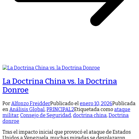
La Doctrina China vs. la Doctrina
Donroe
Por
Alfonzo Freidder
Publicado el
enero 10, 2026
Publicada
en
Análisis Global
,
PRINCIPAL2
Etiquetada como
ataque
militar
,
Consejo de Seguridad
,
doctrina china
,
Doctrina
donroe
Tras el impacto inicial que provocó el ataque de Estados
Unidos a Venezuela, muchas miradas se desplazaron