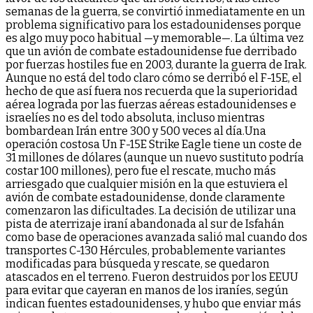
semanas de la guerra, se convirtió inmediatamente en un
problema significativo para los estadounidenses porque
es algo muy poco habitual —y memorable—. La última vez
que un avión de combate estadounidense fue derribado
por fuerzas hostiles fue en 2003, durante la guerra de Irak.
Aunque no está del todo claro cómo se derribó el F-15E, el
hecho de que así fuera nos recuerda que la superioridad
aérea lograda por las fuerzas aéreas estadounidenses e
israelíes no es del todo absoluta, incluso mientras
bombardean Irán entre 300 y 500 veces al día.Una
operación costosa Un F-15E Strike Eagle tiene un coste de
31 millones de dólares (aunque un nuevo sustituto podría
costar 100 millones), pero fue el rescate, mucho más
arriesgado que cualquier misión en la que estuviera el
avión de combate estadounidense, donde claramente
comenzaron las dificultades. La decisión de utilizar una
pista de aterrizaje iraní abandonada al sur de Isfahán
como base de operaciones avanzada salió mal cuando dos
transportes C-130 Hércules, probablemente variantes
modificadas para búsqueda y rescate, se quedaron
atascados en el terreno. Fueron destruidos por los EEUU
para evitar que cayeran en manos de los iraníes, según
indican fuentes estadounidenses, y hubo que enviar más