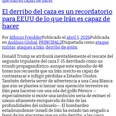
El derribo del caza es un recordatorio
para EEUU de lo que Irán es capaz de
hacer
Por
Alfonzo Freidder
Publicado el
abril 5, 2026
Publicada
en
Análisis Global
,
PRINCIPAL2
Etiquetada como
ataque
militar
,
ataques a Irán
,
derribo de avión
Donald Trump se atribuirá inevitablemente el rescate del
segundo tripulante del caza F-15 derribado como un
triunfo propagandístico, aunque este episodio de 48
horas nos recuerda que un Irán invicto es capaz de
contraatacar e infligir pérdidas a Estados Unidos.
También debería servir de advertencia a una Casa Blanca
que aún se plantea si lanzar una operación terrestre en
Irán para hacerse con una isla del golfo Pérsico —
especialmente si existe una ambición seria de extraer el
uranio altamente enriquecido de Irán de las
profundidades del subsuelo—. El bombardeo
estadounidense-israelí de Irán ha estado tan sesgado a
favor de los atacantes que un solo derribo, a las cinco