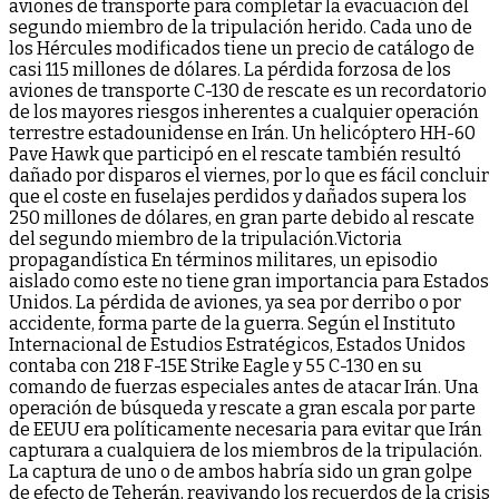
aviones de transporte para completar la evacuación del
segundo miembro de la tripulación herido. Cada uno de
los Hércules modificados tiene un precio de catálogo de
casi 115 millones de dólares. La pérdida forzosa de los
aviones de transporte C-130 de rescate es un recordatorio
de los mayores riesgos inherentes a cualquier operación
terrestre estadounidense en Irán. Un helicóptero HH-60
Pave Hawk que participó en el rescate también resultó
dañado por disparos el viernes, por lo que es fácil concluir
que el coste en fuselajes perdidos y dañados supera los
250 millones de dólares, en gran parte debido al rescate
del segundo miembro de la tripulación.Victoria
propagandística En términos militares, un episodio
aislado como este no tiene gran importancia para Estados
Unidos. La pérdida de aviones, ya sea por derribo o por
accidente, forma parte de la guerra. Según el Instituto
Internacional de Estudios Estratégicos, Estados Unidos
contaba con 218 F-15E Strike Eagle y 55 C-130 en su
comando de fuerzas especiales antes de atacar Irán. Una
operación de búsqueda y rescate a gran escala por parte
de EEUU era políticamente necesaria para evitar que Irán
capturara a cualquiera de los miembros de la tripulación.
La captura de uno o de ambos habría sido un gran golpe
de efecto de Teherán, reavivando los recuerdos de la crisis