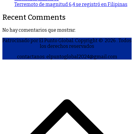
Terremoto de magnitud 6,4 se registró en Filipinas
Recent Comments
No hay comentarios que mostrar.
Patrocinado por El Punto Global. Copyright © 2026
. Todos
los derechos reservados
contactanos: elpuntoglobal2024@gmail.com
S
h
a