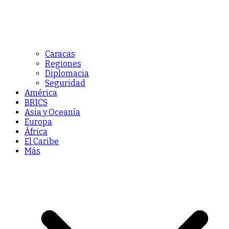
Caracas
Regiones
Diplomacia
Seguridad
América
BRICS
Asia y Oceanía
Europa
África
El Caribe
Más