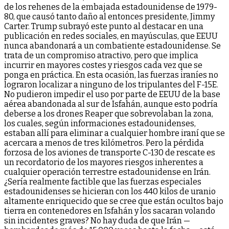
de los rehenes de la embajada estadounidense de 1979-
80, que causó tanto daño al entonces presidente, Jimmy
Carter. Trump subrayó este punto al destacar en una
publicación en redes sociales, en mayúsculas, que EEUU
nunca abandonará a un combatiente estadounidense. Se
trata de un compromiso atractivo, pero que implica
incurrir en mayores costes y riesgos cada vez que se
ponga en práctica. En esta ocasión, las fuerzas iraníes no
lograron localizar a ninguno de los tripulantes del F-15E.
No pudieron impedir el uso por parte de EEUU de la base
aérea abandonada al sur de Isfahán, aunque esto podría
deberse a los drones Reaper que sobrevolaban la zona,
los cuales, según informaciones estadounidenses,
estaban allí para eliminar a cualquier hombre iraní que se
acercara a menos de tres kilómetros. Pero la pérdida
forzosa de los aviones de transporte C-130 de rescate es
un recordatorio de los mayores riesgos inherentes a
cualquier operación terrestre estadounidense en Irán.
¿Sería realmente factible que las fuerzas especiales
estadounidenses se hicieran con los 440 kilos de uranio
altamente enriquecido que se cree que están ocultos bajo
tierra en contenedores en Isfahán y los sacaran volando
sin incidentes graves? No hay duda de que Irán —