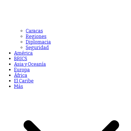
Caracas
Regiones
Diplomacia
Seguridad
América
BRICS
Asia y Oceanía
Europa
África
El Caribe
Más