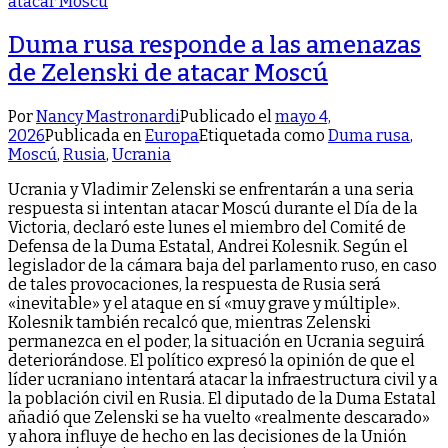
Duma rusa responde a las amenazas
de Zelenski de atacar Moscú
Por
Nancy Mastronardi
Publicado el
mayo 4,
2026
Publicada en
Europa
Etiquetada como
Duma rusa
,
Moscú
,
Rusia
,
Ucrania
Ucrania y Vladimir Zelenski se enfrentarán a una seria
respuesta si intentan atacar Moscú durante el Día de la
Victoria, declaró este lunes el miembro del Comité de
Defensa de la Duma Estatal, Andrei Kolesnik. Según el
legislador de la cámara baja del parlamento ruso, en caso
de tales provocaciones, la respuesta de Rusia será
«inevitable» y el ataque en sí «muy grave y múltiple».
Kolesnik también recalcó que, mientras Zelenski
permanezca en el poder, la situación en Ucrania seguirá
deteriorándose. El político expresó la opinión de que el
líder ucraniano intentará atacar la infraestructura civil y a
la población civil en Rusia. El diputado de la Duma Estatal
añadió que Zelenski se ha vuelto «realmente descarado»
y ahora influye de hecho en las decisiones de la Unión