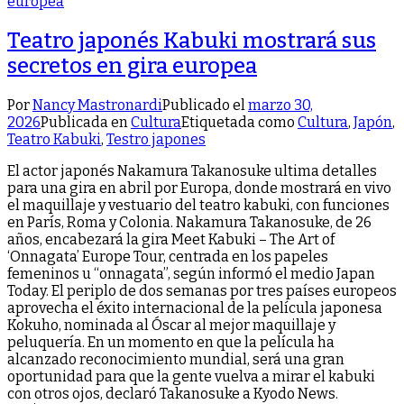
Teatro japonés Kabuki mostrará sus
secretos en gira europea
Por
Nancy Mastronardi
Publicado el
marzo 30,
2026
Publicada en
Cultura
Etiquetada como
Cultura
,
Japón
,
Teatro Kabuki
,
Testro japones
El actor japonés Nakamura Takanosuke ultima detalles
para una gira en abril por Europa, donde mostrará en vivo
el maquillaje y vestuario del teatro kabuki, con funciones
en París, Roma y Colonia. Nakamura Takanosuke, de 26
años, encabezará la gira Meet Kabuki – The Art of
‘Onnagata’ Europe Tour, centrada en los papeles
femeninos u “onnagata”, según informó el medio Japan
Today. El periplo de dos semanas por tres países europeos
aprovecha el éxito internacional de la película japonesa
Kokuho, nominada al Óscar al mejor maquillaje y
peluquería. En un momento en que la película ha
alcanzado reconocimiento mundial, será una gran
oportunidad para que la gente vuelva a mirar el kabuki
con otros ojos, declaró Takanosuke a Kyodo News.