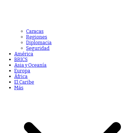
Caracas
Regiones
Diplomacia
Seguridad
América
BRICS
Asia y Oceanía
Europa
África
El Caribe
Más