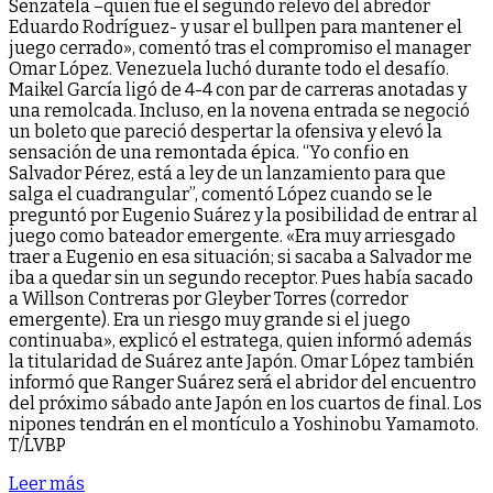
Senzatela –quien fue el segundo relevo del abredor
Eduardo Rodríguez- y usar el bullpen para mantener el
juego cerrado», comentó tras el compromiso el manager
Omar López. Venezuela luchó durante todo el desafío.
Maikel García ligó de 4-4 con par de carreras anotadas y
una remolcada. Incluso, en la novena entrada se negoció
un boleto que pareció despertar la ofensiva y elevó la
sensación de una remontada épica. “Yo confio en
Salvador Pérez, está a ley de un lanzamiento para que
salga el cuadrangular”, comentó López cuando se le
preguntó por Eugenio Suárez y la posibilidad de entrar al
juego como bateador emergente. «Era muy arriesgado
traer a Eugenio en esa situación; si sacaba a Salvador me
iba a quedar sin un segundo receptor. Pues había sacado
a Willson Contreras por Gleyber Torres (corredor
emergente). Era un riesgo muy grande si el juego
continuaba», explicó el estratega, quien informó además
la titularidad de Suárez ante Japón. Omar López también
informó que Ranger Suárez será el abridor del encuentro
del próximo sábado ante Japón en los cuartos de final. Los
nipones tendrán en el montículo a Yoshinobu Yamamoto.
T/LVBP
Leer más