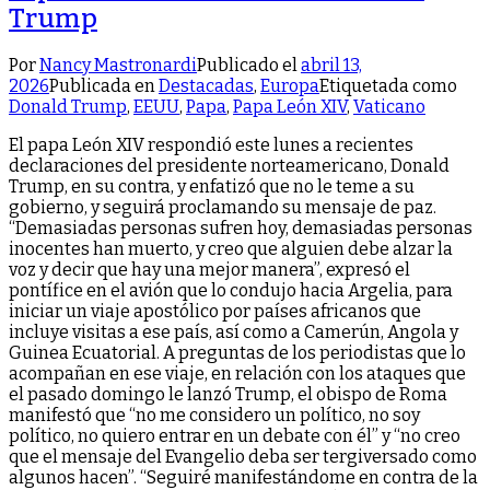
Trump
Por
Nancy Mastronardi
Publicado el
abril 13,
2026
Publicada en
Destacadas
,
Europa
Etiquetada como
Donald Trump
,
EEUU
,
Papa
,
Papa León XIV
,
Vaticano
El papa León XIV respondió este lunes a recientes
declaraciones del presidente norteamericano, Donald
Trump, en su contra, y enfatizó que no le teme a su
gobierno, y seguirá proclamando su mensaje de paz.
“Demasiadas personas sufren hoy, demasiadas personas
inocentes han muerto, y creo que alguien debe alzar la
voz y decir que hay una mejor manera”, expresó el
pontífice en el avión que lo condujo hacia Argelia, para
iniciar un viaje apostólico por países africanos que
incluye visitas a ese país, así como a Camerún, Angola y
Guinea Ecuatorial. A preguntas de los periodistas que lo
acompañan en ese viaje, en relación con los ataques que
el pasado domingo le lanzó Trump, el obispo de Roma
manifestó que “no me considero un político, no soy
político, no quiero entrar en un debate con él” y “no creo
que el mensaje del Evangelio deba ser tergiversado como
algunos hacen”. “Seguiré manifestándome en contra de la