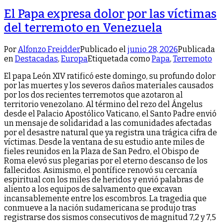
El Papa expresa dolor por las víctimas
del terremoto en Venezuela
Por
Alfonzo Freidder
Publicado el
junio 28, 2026
Publicada
en
Destacadas
,
Europa
Etiquetada como
Papa
,
Terremoto
El papa León XIV ratificó este domingo, su profundo dolor
por las muertes y los severos daños materiales causados
por los dos recientes terremotos que azotaron al
territorio venezolano. Al término del rezo del Ángelus
desde el Palacio Apostólico Vaticano, el Santo Padre envió
un mensaje de solidaridad a las comunidades afectadas
por el desastre natural que ya registra una trágica cifra de
víctimas. Desde la ventana de su estudio ante miles de
fieles reunidos en la Plaza de San Pedro, el Obispo de
Roma elevó sus plegarias por el eterno descanso de los
fallecidos. Asimismo, el pontífice renovó su cercanía
espiritual con los miles de heridos y envió palabras de
aliento a los equipos de salvamento que excavan
incansablemente entre los escombros. La tragedia que
conmueve a la nación sudamericana se produjo tras
registrarse dos sismos consecutivos de magnitud 7,2 y 7,5