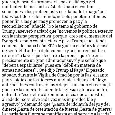
guerra, buscando promover la paz, el diálogo y el
multilateralismo con los Estados para encontrar
soluciones a los problemas” y ese llamado lo hago “por
todos los líderes del mundo, no solo por él: intentemos
poner fin a las guerras y promover la paz y la
reconciliación”, añadió. “No le temo al gobierno de
Trump”, aseveró y aclaró que “no vemos la política exterior
con la misma perspectiva” porque “creo en el mensaje del
Evangelio como constructor de paz”. Trump cuestionó la
condena del papa León XIV a la guerra en Irán y lo acusó
de ser “débil ante la delincuencia y pésimo en política
exterior” a la vez que declaró a la prensa que “no era
precisamente un gran admirador suyo” y le señaló que
“debería espabilarse” pues era “débil en materia de
armas nucleares”. ¿Qué dijo Trump al Papa? El pasado
sábado, durante la Vigilia de Oración por la Paz, el santo
padre pidió que los líderes mundiales elijan el diálogo
ante posibles controversias y dejen a un lado el rearme, la
guerra y la muerte. El líder de la Iglesia católica apeló a
enfrentar “ese delirio de omnipotencia que a nuestro
alrededor se vuelve cada vez más impredecible y
agresivo”, y demandó que “¡Basta de idolatría del yo y del
dinero! ¡Basta de ostentación de fuerza! ¡Basta de guerra!
La verdadera fuerza se manifiesta en el servicio a la vida”.