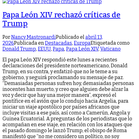
Papa León XIV rechazó críticas de
Trump
Por
Nancy Mastronardi
Publicado el
abril 13,
2026
Publicada en
Destacadas
,
Europa
Etiquetada como
Donald Trump
,
EEUU
,
Papa
,
Papa León XIV
,
Vaticano
El papa León XIV respondió este lunes a recientes
declaraciones del presidente norteamericano, Donald
Trump, en su contra, y enfatizó que no le teme a su
gobierno, y seguirá proclamando su mensaje de paz.
“Demasiadas personas sufren hoy, demasiadas personas
inocentes han muerto, y creo que alguien debe alzar la
voz y decir que hay una mejor manera”, expresó el
pontífice en el avión que lo condujo hacia Argelia, para
iniciar un viaje apostólico por países africanos que
incluye visitas a ese país, así como a Camerún, Angola y
Guinea Ecuatorial. A preguntas de los periodistas que lo
acompañan en ese viaje, en relación con los ataques que
el pasado domingo le lanzó Trump, el obispo de Roma
manifestó que “no me considero un político, no soy