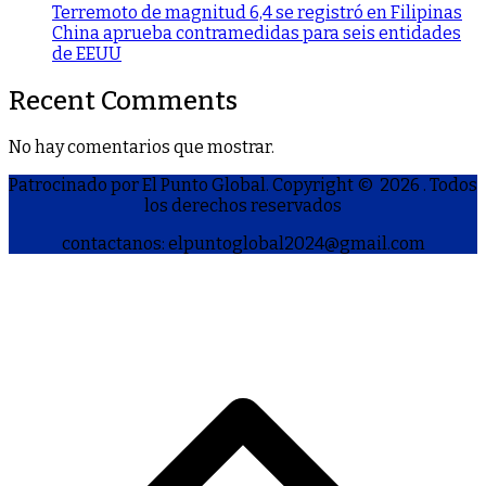
Terremoto de magnitud 6,4 se registró en Filipinas
China aprueba contramedidas para seis entidades
de EEUU
Recent Comments
No hay comentarios que mostrar.
Patrocinado por El Punto Global. Copyright © 2026
. Todos
los derechos reservados
contactanos: elpuntoglobal2024@gmail.com
S
h
a