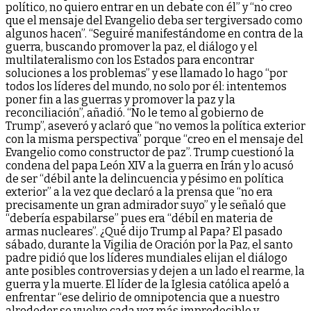
político, no quiero entrar en un debate con él” y “no creo
que el mensaje del Evangelio deba ser tergiversado como
algunos hacen”. “Seguiré manifestándome en contra de la
guerra, buscando promover la paz, el diálogo y el
multilateralismo con los Estados para encontrar
soluciones a los problemas” y ese llamado lo hago “por
todos los líderes del mundo, no solo por él: intentemos
poner fin a las guerras y promover la paz y la
reconciliación”, añadió. “No le temo al gobierno de
Trump”, aseveró y aclaró que “no vemos la política exterior
con la misma perspectiva” porque “creo en el mensaje del
Evangelio como constructor de paz”. Trump cuestionó la
condena del papa León XIV a la guerra en Irán y lo acusó
de ser “débil ante la delincuencia y pésimo en política
exterior” a la vez que declaró a la prensa que “no era
precisamente un gran admirador suyo” y le señaló que
“debería espabilarse” pues era “débil en materia de
armas nucleares”. ¿Qué dijo Trump al Papa? El pasado
sábado, durante la Vigilia de Oración por la Paz, el santo
padre pidió que los líderes mundiales elijan el diálogo
ante posibles controversias y dejen a un lado el rearme, la
guerra y la muerte. El líder de la Iglesia católica apeló a
enfrentar “ese delirio de omnipotencia que a nuestro
alrededor se vuelve cada vez más impredecible y