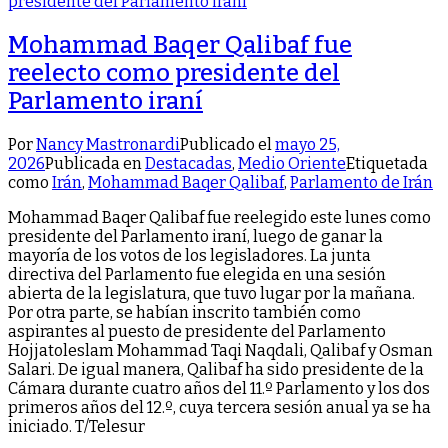
Mohammad Baqer Qalibaf fue
reelecto como presidente del
Parlamento iraní
Por
Nancy Mastronardi
Publicado el
mayo 25,
2026
Publicada en
Destacadas
,
Medio Oriente
Etiquetada
como
Irán
,
Mohammad Baqer Qalibaf
,
Parlamento de Irán
Mohammad Baqer Qalibaf fue reelegido este lunes como
presidente del Parlamento iraní, luego de ganar la
mayoría de los votos de los legisladores. La junta
directiva del Parlamento fue elegida en una sesión
abierta de la legislatura, que tuvo lugar por la mañana.
Por otra parte, se habían inscrito también como
aspirantes al puesto de presidente del Parlamento
Hojjatoleslam Mohammad Taqi Naqdali, Qalibaf y Osman
Salari. De igual manera, Qalibaf ha sido presidente de la
Cámara durante cuatro años del 11.º Parlamento y los dos
primeros años del 12.º, cuya tercera sesión anual ya se ha
iniciado. T/Telesur