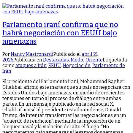
Parlamento iraní confirma que no
habrá negociación con EEUU bajo
amenazas
Por
Nancy Mastronardi
Publicado el
abril 21,
2026
Publicada en
Destacadas
,
Medio Oriente
Etiquetada
como
ataques a Irán
,
EEUU
,
Negociación
,
Parlamento de
Irán
El presidente del Parlamento iraní, Mohammad Bagher
Ghalibaf, afirmó este martes que su país no negociará con
Estados Unidos bajo amenazas, en medio de crecientes
tensiones en torno al proceso de diálogo entre ambas
partes. En un mensaje publicado en la red social X,
Ghalibaf acusó al presidente estadounidense, Donald
Trump, de intentar transformar las negociaciones en un
“acuerdo de rendición”, mediante la imposición de un
bloqueo naval y la violación del alto el fuego. “No
negociaremos bajo amenazas y llevamos dos semanas