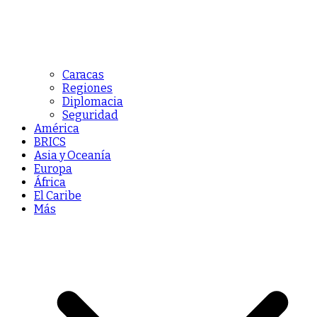
Caracas
Regiones
Diplomacia
Seguridad
América
BRICS
Asia y Oceanía
Europa
África
El Caribe
Más