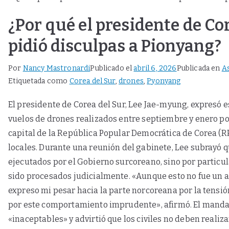
¿Por qué el presidente de Cor
pidió disculpas a Pionyang?
Por
Nancy Mastronardi
Publicado el
abril 6, 2026
Publicada en
As
Etiquetada como
Corea del Sur
,
drones
,
Pyonyang
El presidente de Corea del Sur, Lee Jae-myung, expresó e
vuelos de drones realizados entre septiembre y enero po
capital de la República Popular Democrática de Corea (
locales. Durante una reunión del gabinete, Lee subrayó q
ejecutados por el Gobierno surcoreano, sino por particul
sido procesados judicialmente. «Aunque esto no fue un a
expreso mi pesar hacia la parte norcoreana por la tensi
por este comportamiento imprudente», afirmó. El mandat
«inaceptables» y advirtió que los civiles no deben realiz