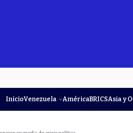
Inicio
Venezuela
América
BRICS
Asia y 