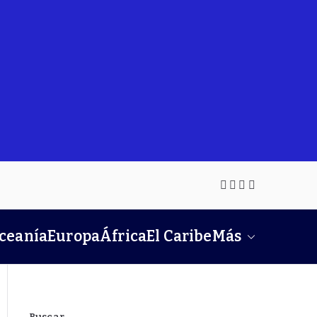
Oceanía
Europa
África
El Caribe
Más