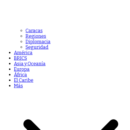
Caracas
Regiones
Diplomacia
Seguridad
América
BRICS
Asia y Oceanía
Europa
África
El Caribe
Más