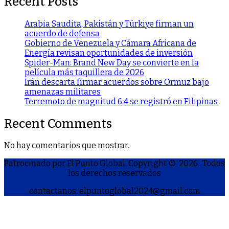
Recent Posts
Arabia Saudita, Pakistán y Türkiye firman un
acuerdo de defensa
Gobierno de Venezuela y Cámara Africana de
Energía revisan oportunidades de inversión
Spider-Man: Brand New Day se convierte en la
película más taquillera de 2026
Irán descarta firmar acuerdos sobre Ormuz bajo
amenazas militares
Terremoto de magnitud 6,4 se registró en Filipinas
Recent Comments
No hay comentarios que mostrar.
Patrocinado por El Punto Global. Copyright © 2026
. Todos
los derechos reservados
contactanos: elpuntoglobal2024@gmail.com
S
h
a