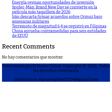
Energía revisan oportunidades de inversión
Spider-Man: Brand New Day se convierte en la
película más taquillera de 2026
Irán descarta firmar acuerdos sobre Ormuz bajo
amenazas militares
Terremoto de magnitud 6,4 se registró en Filipinas
China aprueba contramedidas para seis entidades
de EEUU
Recent Comments
No hay comentarios que mostrar.
Patrocinado por El Punto Global. Copyright © 2026
. Todos
los derechos reservados
contactanos: elpuntoglobal2024@gmail.com
S
h
a