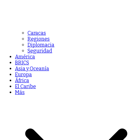
Caracas
Regiones
Diplomacia
Seguridad
América
BRICS
Asia y Oceanía
Europa
África
El Caribe
Más