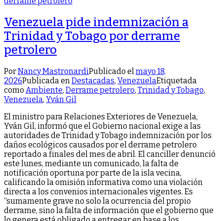
Venezuela pide indemnización a
Trinidad y Tobago por derrame
petrolero
Por
Nancy Mastronardi
Publicado el
mayo 18,
2026
Publicada en
Destacadas
,
Venezuela
Etiquetada
como
Ambiente
,
Derrame petrolero
,
Trinidad y Tobago
,
Venezuela
,
Yván Gil
El ministro para Relaciones Exteriores de Venezuela,
Yván Gil, informó que el Gobierno nacional exige a las
autoridades de Trinidad y Tobago indemnización por los
daños ecológicos causados por el derrame petrolero
reportado a finales del mes de abril. El canciller denunció
este lunes, mediante un comunicado, la falta de
notificación oportuna por parte de la isla vecina,
calificando la omisión informativa como una violación
directa a los convenios internacionales vigentes. Es
“sumamente grave no solo la ocurrencia del propio
derrame, sino la falta de información que el gobierno que
lo genera está obligado a entregar en base a los