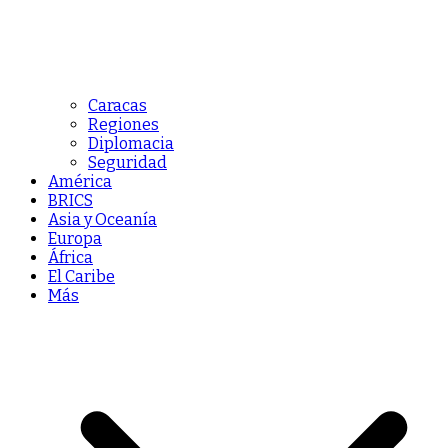
Caracas
Regiones
Diplomacia
Seguridad
América
BRICS
Asia y Oceanía
Europa
África
El Caribe
Más