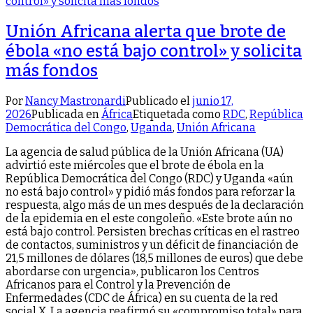
Unión Africana alerta que brote de
ébola «no está bajo control» y solicita
más fondos
Por
Nancy Mastronardi
Publicado el
junio 17,
2026
Publicada en
África
Etiquetada como
RDC
,
República
Democrática del Congo
,
Uganda
,
Unión Africana
La agencia de salud pública de la Unión Africana (UA)
advirtió este miércoles que el brote de ébola en la
República Democrática del Congo (RDC) y Uganda «aún
no está bajo control» y pidió más fondos para reforzar la
respuesta, algo más de un mes después de la declaración
de la epidemia en el este congoleño. «Este brote aún no
está bajo control. Persisten brechas críticas en el rastreo
de contactos, suministros y un déficit de financiación de
21,5 millones de dólares (18,5 millones de euros) que debe
abordarse con urgencia», publicaron los Centros
Africanos para el Control y la Prevención de
Enfermedades (CDC de África) en su cuenta de la red
social X. La agencia reafirmó su «compromiso total» para