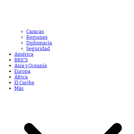
Caracas
Regiones
Diplomacia
Seguridad
América
BRICS
Asia y Oceanía
Europa
África
El Caribe
Más