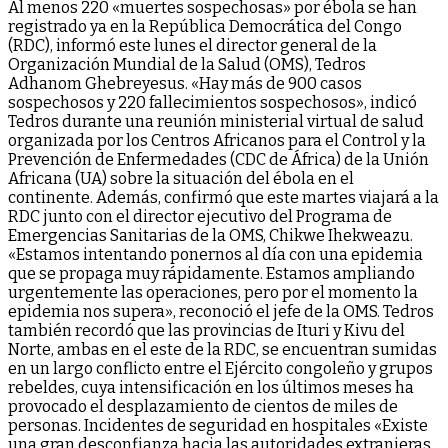
Al menos 220 «muertes sospechosas» por ébola se han
registrado ya en la República Democrática del Congo
(RDC), informó este lunes el director general de la
Organización Mundial de la Salud (OMS), Tedros
Adhanom Ghebreyesus. «Hay más de 900 casos
sospechosos y 220 fallecimientos sospechosos», indicó
Tedros durante una reunión ministerial virtual de salud
organizada por los Centros Africanos para el Control y la
Prevención de Enfermedades (CDC de África) de la Unión
Africana (UA) sobre la situación del ébola en el
continente. Además, confirmó que este martes viajará a la
RDC junto con el director ejecutivo del Programa de
Emergencias Sanitarias de la OMS, Chikwe Ihekweazu.
«Estamos intentando ponernos al día con una epidemia
que se propaga muy rápidamente. Estamos ampliando
urgentemente las operaciones, pero por el momento la
epidemia nos supera», reconoció el jefe de la OMS. Tedros
también recordó que las provincias de Ituri y Kivu del
Norte, ambas en el este de la RDC, se encuentran sumidas
en un largo conflicto entre el Ejército congoleño y grupos
rebeldes, cuya intensificación en los últimos meses ha
provocado el desplazamiento de cientos de miles de
personas. Incidentes de seguridad en hospitales «Existe
una gran desconfianza hacia las autoridades extranjeras