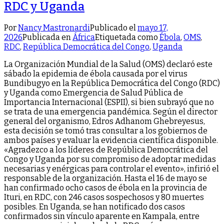
RDC y Uganda
Por
Nancy Mastronardi
Publicado el
mayo 17,
2026
Publicada en
África
Etiquetada como
Ébola
,
OMS
,
RDC
,
República Democrática del Congo
,
Uganda
La Organización Mundial de la Salud (OMS) declaró este
sábado la epidemia de ébola causada por el virus
Bundibugyo en la República Democrática del Congo (RDC)
y Uganda como Emergencia de Salud Pública de
Importancia Internacional (ESPII), si bien subrayó que no
se trata de una emergencia pandémica. Según el director
general del organismo, Edros Adhanom Ghebreyesus,
esta decisión se tomó tras consultar a los gobiernos de
ambos países y evaluar la evidencia científica disponible.
«Agradezco a los líderes de República Democrática del
Congo y Uganda por su compromiso de adoptar medidas
necesarias y enérgicas para controlar el evento», infirió el
responsable de la organización. Hasta el 16 de mayo se
han confirmado ocho casos de ébola en la provincia de
Ituri, en RDC, con 246 casos sospechosos y 80 muertes
posibles. En Uganda, se han notificado dos casos
confirmados sin vínculo aparente en Kampala, entre