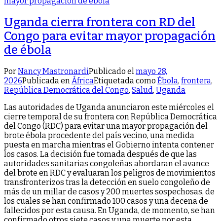
Uganda cierra frontera con RD del
Congo para evitar mayor propagación
de ébola
Por
Nancy Mastronardi
Publicado el
mayo 28,
2026
Publicada en
África
Etiquetada como
Ébola
,
frontera
,
República Democrática del Congo
,
Salud
,
Uganda
Las autoridades de Uganda anunciaron este miércoles el
cierre temporal de su frontera con República Democrática
del Congo (RDC) para evitar una mayor propagación del
brote ébola procedente del país vecino, una medida
puesta en marcha mientras el Gobierno intenta contener
los casos. La decisión fue tomada después de que las
autoridades sanitarias congoleñas abordaran el avance
del brote en RDC y evaluaran los peligros de movimientos
transfronterizos tras la detección en suelo congoleño de
más de un millar de casos y 200 muertes sospechosas, de
los cuales se han confirmado 100 casos y una decena de
fallecidos por esta causa. En Uganda, de momento, se han
confirmado otros siete casos y una muerte por esta