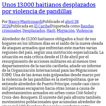
Unos 13.000 haitianos desplazados
por violencia de pandillas
Por
Nancy Mastronardi
Publicado el
abril 28,
2026
Publicada en
El Caribe
Etiquetada como
Bandas
criminales
,
Desplazados
,
Haití
,
Migración
,
Violencia
Alrededor de 13.200 haitianos obligados a huir de sus
hogares en los últimos días es el saldo de la nueva oleada
de ataques armados que enfrentan este martes varias
regiones del país, según una institución especializada. La
situación es más crítica desde el 13 de abril por el
resurgimiento de acciones militares en al menos tres
departamentos de la nación caribeña, añade un informe
de la Organización Internacional para las Migraciones
(OIM). Una de las áreas más golpeadas desde marzo por
la violencia de las pandillas es la metropolitana, que se
extiende alrededor de Puerto Príncipe, conde casi cinco
mil personas escaparon hacia otras zonas a causa de
enfrentamientos armados en urbes como Cité Soleil y
Croix-des-Bouquets. El sureste del país afronta también
movimientos poblacionales que acumulan alrededor de