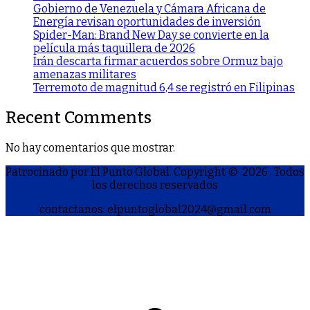
Gobierno de Venezuela y Cámara Africana de
Energía revisan oportunidades de inversión
Spider-Man: Brand New Day se convierte en la
película más taquillera de 2026
Irán descarta firmar acuerdos sobre Ormuz bajo
amenazas militares
Terremoto de magnitud 6,4 se registró en Filipinas
Recent Comments
No hay comentarios que mostrar.
Patrocinado por El Punto Global. Copyright © 2026
. Todos
los derechos reservados
contactanos: elpuntoglobal2024@gmail.com
S
h
a