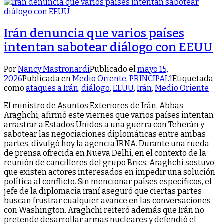
Irán denuncia que varios países
intentan sabotear diálogo con EEUU
Por
Nancy Mastronardi
Publicado el
mayo 15,
2026
Publicada en
Medio Oriente
,
PRINCIPAL1
Etiquetada
como
ataques a Irán
,
diálogo
,
EEUU
,
Irán
,
Medio Oriente
El ministro de Asuntos Exteriores de Irán, Abbas
Araghchi, afirmó este viernes que varios países intentan
arrastrar a Estados Unidos a una guerra con Teherán y
sabotear las negociaciones diplomáticas entre ambas
partes, divulgó hoy la agencia IRNA. Durante una rueda
de prensa ofrecida en Nueva Delhi, en el contexto de la
reunión de cancilleres del grupo Brics, Araghchi sostuvo
que existen actores interesados en impedir una solución
política al conflicto. Sin mencionar países específicos, el
jefe de la diplomacia iraní aseguró que ciertas partes
buscan frustrar cualquier avance en las conversaciones
con Washington. Araghchi reiteró además que Irán no
pretende desarrollar armas nucleares y defendió el