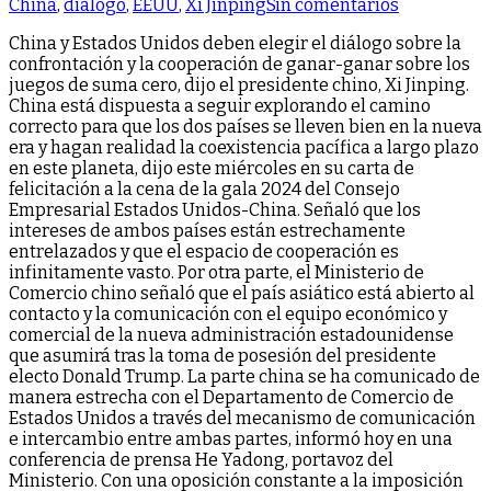
en
China
,
diálogo
,
EEUU
,
Xi Jinping
Sin comentarios
Xi
China y Estados Unidos deben elegir el diálogo sobre la
Jinping
confrontación y la cooperación de ganar-ganar sobre los
afirma
juegos de suma cero, dijo el presidente chino, Xi Jinping.
que
China está dispuesta a seguir explorando el camino
China
correcto para que los dos países se lleven bien en la nueva
y
era y hagan realidad la coexistencia pacífica a largo plazo
EEUU
en este planeta, dijo este miércoles en su carta de
deben
felicitación a la cena de la gala 2024 del Consejo
elegir
Empresarial Estados Unidos-China. Señaló que los
el
intereses de ambos países están estrechamente
diálogo
entrelazados y que el espacio de cooperación es
y
infinitamente vasto. Por otra parte, el Ministerio de
no
Comercio chino señaló que el país asiático está abierto al
la
contacto y la comunicación con el equipo económico y
confrontac
comercial de la nueva administración estadounidense
que asumirá tras la toma de posesión del presidente
electo Donald Trump. La parte china se ha comunicado de
manera estrecha con el Departamento de Comercio de
Estados Unidos a través del mecanismo de comunicación
e intercambio entre ambas partes, informó hoy en una
conferencia de prensa He Yadong, portavoz del
Ministerio. Con una oposición constante a la imposición