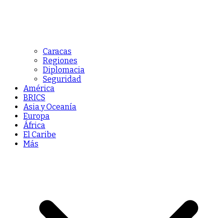
Caracas
Regiones
Diplomacia
Seguridad
América
BRICS
Asia y Oceanía
Europa
África
El Caribe
Más