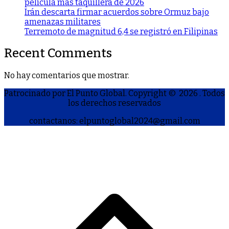
película más taquillera de 2026
Irán descarta firmar acuerdos sobre Ormuz bajo
amenazas militares
Terremoto de magnitud 6,4 se registró en Filipinas
Recent Comments
No hay comentarios que mostrar.
Patrocinado por El Punto Global. Copyright © 2026
. Todos
los derechos reservados
contactanos: elpuntoglobal2024@gmail.com
S
h
a