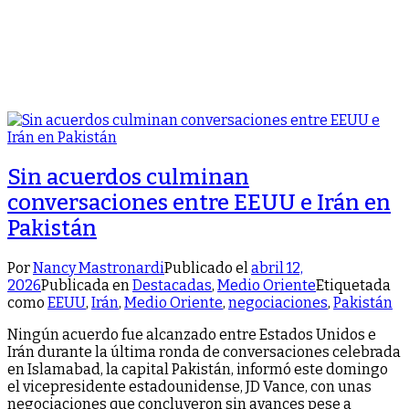
Sin acuerdos culminan
conversaciones entre EEUU e Irán en
Pakistán
Por
Nancy Mastronardi
Publicado el
abril 12,
2026
Publicada en
Destacadas
,
Medio Oriente
Etiquetada
como
EEUU
,
Irán
,
Medio Oriente
,
negociaciones
,
Pakistán
Ningún acuerdo fue alcanzado entre Estados Unidos e
Irán durante la última ronda de conversaciones celebrada
en Islamabad, la capital Pakistán, informó este domingo
el vicepresidente estadounidense, JD Vance, con unas
negociaciones que concluyeron sin avances pese a