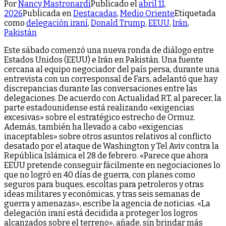
Por
Nancy Mastronardi
Publicado el
abril 11,
2026
Publicada en
Destacadas
,
Medio Oriente
Etiquetada
como
delegación iraní
,
Donald Trump
,
EEUU
,
Irán
,
Pakistán
Este sábado comenzó una nueva ronda de diálogo entre
Estados Unidos (EEUU) e Irán en Pakistán. Una fuente
cercana al equipo negociador del país persa, durante una
entrevista con un corresponsal de Fars, adelantó que hay
discrepancias durante las conversaciones entre las
delegaciones. De acuerdo con Actualidad RT, al parecer, la
parte estadounidense está realizando «exigencias
excesivas» sobre el estratégico estrecho de Ormuz.
Además, también ha llevado a cabo «exigencias
inaceptables» sobre otros asuntos relativos al conflicto
desatado por el ataque de Washington y Tel Aviv contra la
República Islámica el 28 de febrero. «Parece que ahora
EEUU pretende conseguir fácilmente en negociaciones lo
que no logró en 40 días de guerra, con planes como
seguros para buques, escoltas para petroleros y otras
ideas militares y económicas, y tras seis semanas de
guerra y amenazas», escribe la agencia de noticias. «La
delegación iraní está decidida a proteger los logros
alcanzados sobre el terreno», añade, sin brindar más