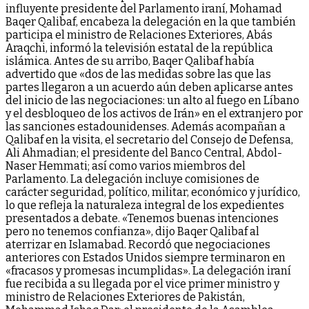
influyente presidente del Parlamento iraní, Mohamad
Baqer Qalibaf, encabeza la delegación en la que también
participa el ministro de Relaciones Exteriores, Abás
Araqchi, informó la televisión estatal de la república
islámica. Antes de su arribo, Baqer Qalibaf había
advertido que «dos de las medidas sobre las que las
partes llegaron a un acuerdo aún deben aplicarse antes
del inicio de las negociaciones: un alto al fuego en Líbano
y el desbloqueo de los activos de Irán» en el extranjero por
las sanciones estadounidenses. Además acompañan a
Qalibaf en la visita, el secretario del Consejo de Defensa,
Ali Ahmadian; el presidente del Banco Central, Abdol-
Naser Hemmati; así como varios miembros del
Parlamento. La delegación incluye comisiones de
carácter seguridad, político, militar, económico y jurídico,
lo que refleja la naturaleza integral de los expedientes
presentados a debate. «Tenemos buenas intenciones
pero no tenemos confianza», dijo Baqer Qalibaf al
aterrizar en Islamabad. Recordó que negociaciones
anteriores con Estados Unidos siempre terminaron en
«fracasos y promesas incumplidas». La delegación iraní
fue recibida a su llegada por el vice primer ministro y
ministro de Relaciones Exteriores de Pakistán,