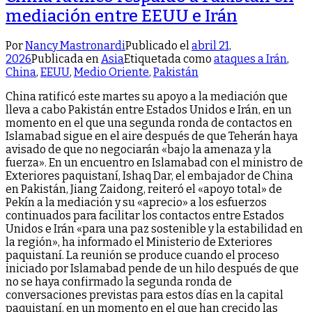
mediación entre EEUU e Irán
Por
Nancy Mastronardi
Publicado el
abril 21,
2026
Publicada en
Asia
Etiquetada como
ataques a Irán
,
China
,
EEUU
,
Medio Oriente
,
Pakistán
China ratificó este martes su apoyo a la mediación que
lleva a cabo Pakistán entre Estados Unidos e Irán, en un
momento en el que una segunda ronda de contactos en
Islamabad sigue en el aire después de que Teherán haya
avisado de que no negociarán «bajo la amenaza y la
fuerza». En un encuentro en Islamabad con el ministro de
Exteriores paquistaní, Ishaq Dar, el embajador de China
en Pakistán, Jiang Zaidong, reiteró el «apoyo total» de
Pekín a la mediación y su «aprecio» a los esfuerzos
continuados para facilitar los contactos entre Estados
Unidos e Irán «para una paz sostenible y la estabilidad en
la región», ha informado el Ministerio de Exteriores
paquistaní. La reunión se produce cuando el proceso
iniciado por Islamabad pende de un hilo después de que
no se haya confirmado la segunda ronda de
conversaciones previstas para estos días en la capital
paquistaní, en un momento en el que han crecido las