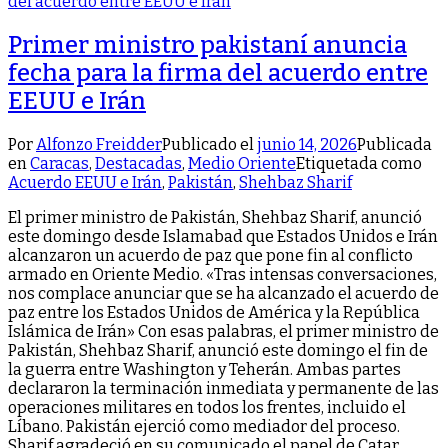
Primer ministro pakistaní anuncia
fecha para la firma del acuerdo entre
EEUU e Irán
Por
Alfonzo Freidder
Publicado el
junio 14, 2026
Publicada
en
Caracas
,
Destacadas
,
Medio Oriente
Etiquetada como
Acuerdo EEUU e Irán
,
Pakistán
,
Shehbaz Sharif
El primer ministro de Pakistán, Shehbaz Sharif, anunció
este domingo desde Islamabad que Estados Unidos e Irán
alcanzaron un acuerdo de paz que pone fin al conflicto
armado en Oriente Medio. «Tras intensas conversaciones,
nos complace anunciar que se ha alcanzado el acuerdo de
paz entre los Estados Unidos de América y la República
Islámica de Irán» Con esas palabras, el primer ministro de
Pakistán, Shehbaz Sharif, anunció este domingo el fin de
la guerra entre Washington y Teherán. Ambas partes
declararon la terminación inmediata y permanente de las
operaciones militares en todos los frentes, incluido el
Líbano. Pakistán ejerció como mediador del proceso.
Sharif agradeció en su comunicado el papel de Catar,