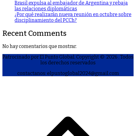
Brasil expulsa al embajador de Argentina y rebaja
las relaciones diplomáticas
¿Por qué realizarán nueva reunión en octubre sobre
disciplinamiento del PCCh?
Recent Comments
No hay comentarios que mostrar.
Patrocinado por El Punto Global. Copyright © 2026
. Todos
los derechos reservados
contactanos: elpuntoglobal2024@gmail.com
S
h
a