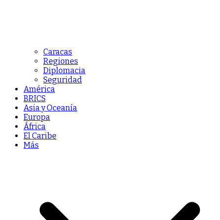
Caracas
Regiones
Diplomacia
Seguridad
América
BRICS
Asia y Oceanía
Europa
África
El Caribe
Más