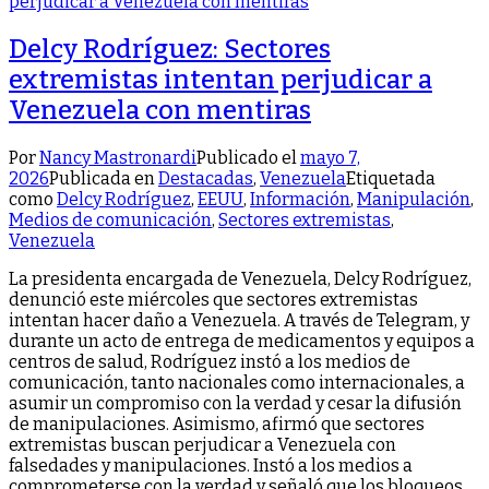
Delcy Rodríguez: Sectores
extremistas intentan perjudicar a
Venezuela con mentiras
Por
Nancy Mastronardi
Publicado el
mayo 7,
2026
Publicada en
Destacadas
,
Venezuela
Etiquetada
como
Delcy Rodríguez
,
EEUU
,
Información
,
Manipulación
,
Medios de comunicación
,
Sectores extremistas
,
Venezuela
La presidenta encargada de Venezuela, Delcy Rodríguez,
denunció este miércoles que sectores extremistas
intentan hacer daño a Venezuela. A través de Telegram, y
durante un acto de entrega de medicamentos y equipos a
centros de salud, Rodríguez instó a los medios de
comunicación, tanto nacionales como internacionales, a
asumir un compromiso con la verdad y cesar la difusión
de manipulaciones. Asimismo, afirmó que sectores
extremistas buscan perjudicar a Venezuela con
falsedades y manipulaciones. Instó a los medios a
comprometerse con la verdad y señaló que los bloqueos