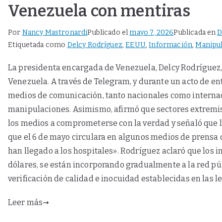
Venezuela con mentiras
Por
Nancy Mastronardi
Publicado el
mayo 7, 2026
Publicada en
D
Etiquetada como
Delcy Rodríguez
,
EEUU
,
Información
,
Manipu
La presidenta encargada de Venezuela, Delcy Rodríguez,
Venezuela. A través de Telegram, y durante un acto de e
medios de comunicación, tanto nacionales como internac
manipulaciones. Asimismo, afirmó que sectores extremis
los medios a comprometerse con la verdad y señaló que l
que el 6 de mayo circulara en algunos medios de prens
han llegado a los hospitales». Rodríguez aclaró que los 
dólares, se están incorporando gradualmente a la red pú
verificación de calidad e inocuidad establecidas en las 
Leer más