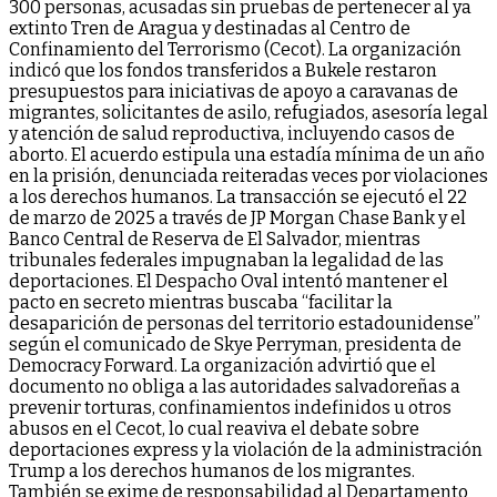
300 personas, acusadas sin pruebas de pertenecer al ya
extinto Tren de Aragua y destinadas al Centro de
Confinamiento del Terrorismo (Cecot). La organización
indicó que los fondos transferidos a Bukele restaron
presupuestos para iniciativas de apoyo a caravanas de
migrantes, solicitantes de asilo, refugiados, asesoría legal
y atención de salud reproductiva, incluyendo casos de
aborto. El acuerdo estipula una estadía mínima de un año
en la prisión, denunciada reiteradas veces por violaciones
a los derechos humanos. La transacción se ejecutó el 22
de marzo de 2025 a través de JP Morgan Chase Bank y el
Banco Central de Reserva de El Salvador, mientras
tribunales federales impugnaban la legalidad de las
deportaciones. El Despacho Oval intentó mantener el
pacto en secreto mientras buscaba “facilitar la
desaparición de personas del territorio estadounidense”
según el comunicado de Skye Perryman, presidenta de
Democracy Forward. La organización advirtió que el
documento no obliga a las autoridades salvadoreñas a
prevenir torturas, confinamientos indefinidos u otros
abusos en el Cecot, lo cual reaviva el debate sobre
deportaciones express y la violación de la administración
Trump a los derechos humanos de los migrantes.
También se exime de responsabilidad al Departamento