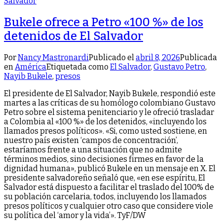
Bukele ofrece a Petro «100 %» de los
detenidos de El Salvador
Por
Nancy Mastronardi
Publicado el
abril 8, 2026
Publicada
en
América
Etiquetada como
El Salvador
,
Gustavo Petro
,
Nayib Bukele
,
presos
El presidente de El Salvador, Nayib Bukele, respondió este
martes a las críticas de su homólogo colombiano Gustavo
Petro sobre el sistema penitenciario y le ofreció trasladar
a Colombia al «100 %» de los detenidos, «incluyendo los
llamados presos políticos». «Si, como usted sostiene, en
nuestro país existen ‘campos de concentración’,
estaríamos frente a una situación que no admite
términos medios, sino decisiones firmes en favor de la
dignidad humana», publicó Bukele en un mensaje en X. El
presidente salvadoreño señaló que, «en ese espíritu, El
Salvador está dispuesto a facilitar el traslado del 100% de
su población carcelaria, todos, incluyendo los llamados
presos políticos y cualquier otro caso que considere viole
su política del ‘amor y la vida’». TyF/DW