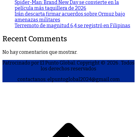
Spider-Man: Brand New Day se convierte en la
película más taquillera de 2026
Irán descarta firmar acuerdos sobre Ormuz bajo
amenazas militares
Terremoto de magnitud 6,4 se registró en Filipinas
Recent Comments
No hay comentarios que mostrar.
Patrocinado por El Punto Global. Copyright © 2026
. Todos
los derechos reservados
contactanos: elpuntoglobal2024@gmail.com
S
h
a