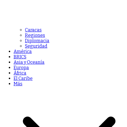
Caracas
Regiones
Diplomacia
Seguridad
América
BRICS
Asia y Oceanía
Europa
África
El Caribe
Más