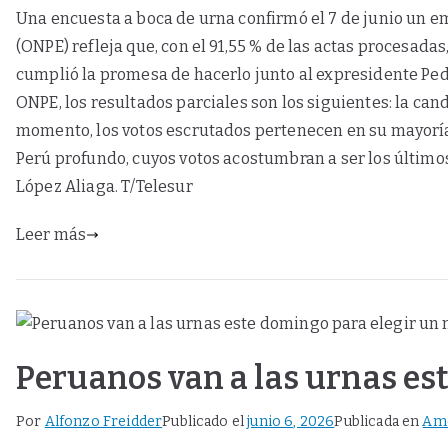
Una encuesta a boca de urna confirmó el 7 de junio un emp
(ONPE) refleja que, con el 91,55 % de las actas procesadas
cumplió la promesa de hacerlo junto al expresidente Pedr
ONPE, los resultados parciales son los siguientes: la can
momento, los votos escrutados pertenecen en su mayoría a
Perú profundo, cuyos votos acostumbran a ser los últimos
López Aliaga. T/Telesur
Leer más
Peruanos van a las urnas es
Por
Alfonzo Freidder
Publicado el
junio 6, 2026
Publicada en
Amé