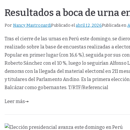
Resultados a boca de urna en
Por
Nancy Mastronardi
Publicado el
abril 12, 2026
Publicada en
A
Tras el cierre de las urnas en Perú este domingo, se dier
realizado sobre la base de encuestas realizadas a elector
Popular en primer lugar (con 16,6 %), seguida por sus con
Roberto Sánchez con el 10 %, luego lo seguirían Alfonso Ló
demoras con la llegada del material electoral en 211 mes
y titulares del Parlamento Andino. Es la primera elección
Balcázar como gobernantes. T/RTF/Referencial
Leer más