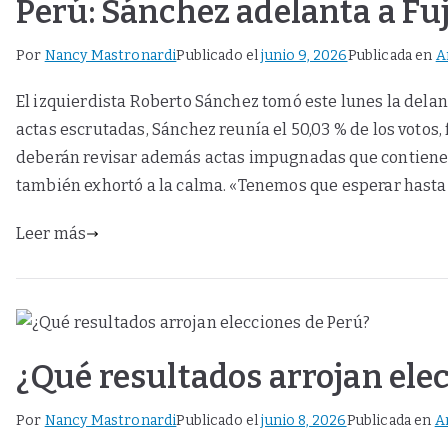
Perú: Sánchez adelanta a Fuj
Por
Nancy Mastronardi
Publicado el
junio 9, 2026
Publicada en
A
El izquierdista Roberto Sánchez tomó este lunes la delan
actas escrutadas, Sánchez reunía el 50,03 % de los votos,
deberán revisar además actas impugnadas que contienen un
también exhortó a la calma. «Tenemos que esperar hasta 
Leer más
¿Qué resultados arrojan ele
Por
Nancy Mastronardi
Publicado el
junio 8, 2026
Publicada en
A