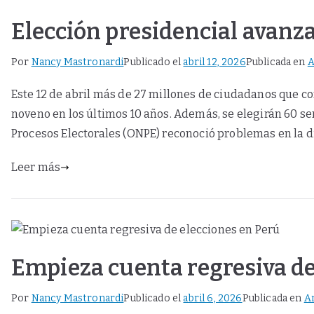
Elección presidencial avanz
Por
Nancy Mastronardi
Publicado el
abril 12, 2026
Publicada en
A
Este 12 de abril más de 27 millones de ciudadanos que co
noveno en los últimos 10 años. Además, se elegirán 60 sen
Procesos Electorales (ONPE) reconoció problemas en la di
Leer más
Empieza cuenta regresiva de
Por
Nancy Mastronardi
Publicado el
abril 6, 2026
Publicada en
A