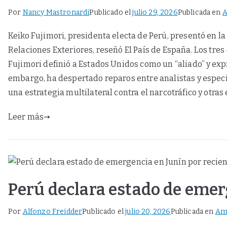
Por
Nancy Mastronardi
Publicado el
julio 29, 2026
Publicada en
A
Keiko Fujimori, presidenta electa de Perú, presentó en l
Relaciones Exteriores, reseñó El País de España. Los tre
Fujimori definió a Estados Unidos como un “aliado” y exp
embargo, ha despertado reparos entre analistas y especia
una estrategia multilateral contra el narcotráfico y otras
Leer más
Perú declara estado de emer
Por
Alfonzo Freidder
Publicado el
julio 20, 2026
Publicada en
Am