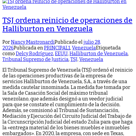
TSJ ordena reinicio de operaciones de
Halliburton en Venezuela
Por
Nancy Mastronardi
Publicado el
julio 28,
2026
Publicada en
PRINCIPAL1
,
Venezuela
Etiquetada
como
Delcy Rodríguez
,
EEUU
,
Halliburton de Venezuela
,
Tribunal Supremo de Justicia
,
TSJ
,
Venezuela
El Tribunal Supremo de Venezuela (TSJ) ordenó el reinicio
de las operaciones productivas de la empresa de
servicios Halliburton de Venezuela, S.A., a través de una
medida cautelar innominada. La medida fue tomada por
la Sala de Casación Social del máximo tribunal
venezolano, que además designó a un veedor judicial
para que se constate el cumplimiento de la decisión.
Además, se comisionó al Tribunal de Sustanciación,
Mediación y Ejecución del Circuito Judicial del Trabajo de
la Circunscripción Judicial del estado Zulia para que haga
la «entrega material de los bienes muebles e inmuebles
embargados». En 2020, la empresa, con sede en Texas,