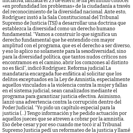
iniciativa, lanzada el 23 de enero, le ha permitido conocer
«en profundidad los problemas» de la ciudadanía a través
del reconocimiento de la diversidad nacional. Ante esto,
Rodríguez instó a la Sala Constitucional del Tribunal
Supremo de Justicia (TSJ) a desarrollar una doctrina que
establezca la diversidad como un derecho humano
fundamental. “Vamos a construir lo que significa un
derecho fundamental que he entendido con mayor
amplitud con el programa, que es el derecho a ser diverso,
y eso lo aplico no solamente para la sexodiversidad, sino
para la diversidad política, que tantos nudos críticos nos
encontramos en el camino, abrir los corazones al distinto
no es fácil”, indicó Rodríguez. Reforma judicial La
mandataria encargada fue enfática al solicitar que los
delitos exceptuados en la Ley de Amnistía, especialmente
aquellos vinculados a la violencia contra la mujer y fallas
en el sistema judicial, sean canalizados mediante el
programa para garantizar justicia efectiva. Asimismo,
lanzó una advertencia contra la corrupción dentro del
Poder Judicial. “Yo pido un capítulo especial para la
justicia (…) Tengo información y he pedido actuación por
aquellos jueces que se atreven a cobrar por la amnistía.
Eso debe cesar y por eso cuando me tocó ir al Tribunal
Supremo Justicia pedí un reformateo de la justicia y llamé