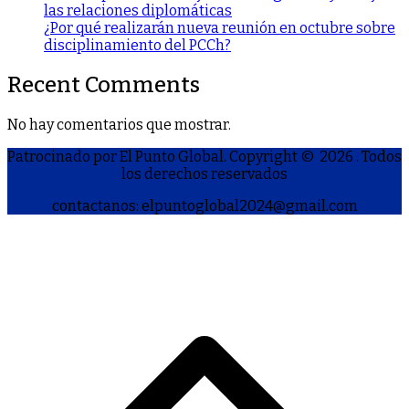
las relaciones diplomáticas
¿Por qué realizarán nueva reunión en octubre sobre
disciplinamiento del PCCh?
Recent Comments
No hay comentarios que mostrar.
Patrocinado por El Punto Global. Copyright © 2026
. Todos
los derechos reservados
contactanos: elpuntoglobal2024@gmail.com
S
h
a