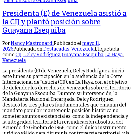
Presidenta (E) de Venezuela asistió a
la CIJ y plantó posición sobre
Guayana Esequiba
Por
Nancy Mastronardi
Publicado el
mayo 11,
2026
Publicada en
Destacadas
,
Venezuela
Etiquetada
como
CIJ
,
Delcy Rodríguez
,
Guayana Esequiba
,
La Haya
,
Venezuela
La presidenta (E) de Venezuela, Delcy Rodríguez, inició
este lunes su participación en la audiencia de la Corte
Internacional de Justicia (CIJ), en La Haya, con el objetivo
de defender los derechos de Venezuela sobre el territorio
de la Guayana Esequiba. Durante su intervención, la
Mandataria Nacional Encargada, Delcy Rodríguez,
destacó los tres pilares fundamentales que emanan del
mandato popular: mantener la posición histórica no
someter asuntos existenciales, como la independencia y
la integridad territorial; la reivindicación absoluta del
Acuerdo de Ginebra de 1966, como el único instrumento
jurídico válido para dirimir la controversia territorial; y la