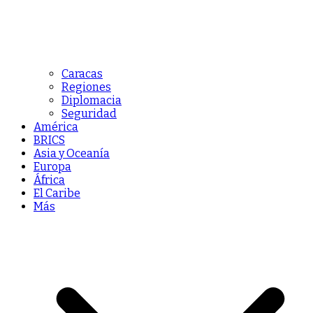
Caracas
Regiones
Diplomacia
Seguridad
América
BRICS
Asia y Oceanía
Europa
África
El Caribe
Más