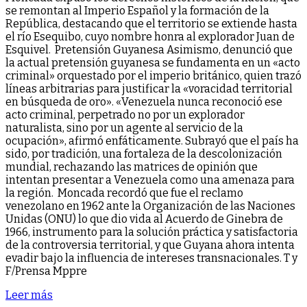
se remontan al Imperio Español y la formación de la
República, destacando que el territorio se extiende hasta
el río Esequibo, cuyo nombre honra al explorador Juan de
Esquivel. Pretensión Guyanesa Asimismo, denunció que
la actual pretensión guyanesa se fundamenta en un «acto
criminal» orquestado por el imperio británico, quien trazó
líneas arbitrarias para justificar la «voracidad territorial
en búsqueda de oro». «Venezuela nunca reconoció ese
acto criminal, perpetrado no por un explorador
naturalista, sino por un agente al servicio de la
ocupación», afirmó enfáticamente. Subrayó que el país ha
sido, por tradición, una fortaleza de la descolonización
mundial, rechazando las matrices de opinión que
intentan presentar a Venezuela como una amenaza para
la región. Moncada recordó que fue el reclamo
venezolano en 1962 ante la Organización de las Naciones
Unidas (ONU) lo que dio vida al Acuerdo de Ginebra de
1966, instrumento para la solución práctica y satisfactoria
de la controversia territorial, y que Guyana ahora intenta
evadir bajo la influencia de intereses transnacionales. T y
F/Prensa Mppre
Leer más