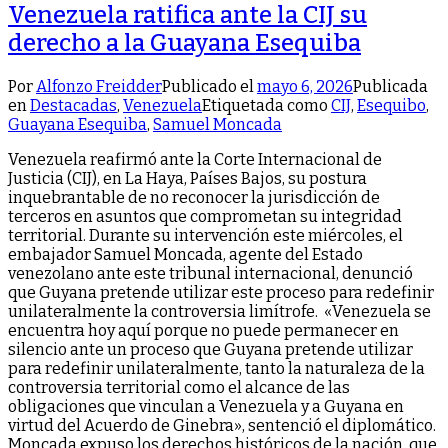
Venezuela ratifica ante la CIJ su
derecho a la Guayana Esequiba
Por
Alfonzo Freidder
Publicado el
mayo 6, 2026
Publicada
en
Destacadas
,
Venezuela
Etiquetada como
CIJ
,
Esequibo
,
Guayana Esequiba
,
Samuel Moncada
Venezuela reafirmó ante la Corte Internacional de
Justicia (CIJ), en La Haya, Países Bajos, su postura
inquebrantable de no reconocer la jurisdicción de
terceros en asuntos que comprometan su integridad
territorial. Durante su intervención este miércoles, el
embajador Samuel Moncada, agente del Estado
venezolano ante este tribunal internacional, denunció
que Guyana pretende utilizar este proceso para redefinir
unilateralmente la controversia limítrofe. «Venezuela se
encuentra hoy aquí porque no puede permanecer en
silencio ante un proceso que Guyana pretende utilizar
para redefinir unilateralmente, tanto la naturaleza de la
controversia territorial como el alcance de las
obligaciones que vinculan a Venezuela y a Guyana en
virtud del Acuerdo de Ginebra», sentenció el diplomático.
Moncada expuso los derechos históricos de la nación, que