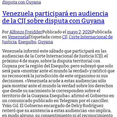
Venezuela participará en audiencia
de la CIJ sobre disputa con Guyana
Por
Alfonzo Freidder
Publicado el
mayo 2, 2026
Publicada
en
Venezuela
Etiquetada como
CIJ
,
Corte Internacional de
Justicia
,
Esequibo
,
Guyana
Venezuela informó este sábado que participará en las
audiencias de la Corte Internacional de Justicia (CIJ), el
próximo 4 de mayo, sobre la disputa territorial con
Guyana por la región del Esequibo, pero subrayó que solo
será para «mostrar ante el mundo la verdad» y ratificó que
no reconocerá la jurisdicción de este organismo ni sus
decisiones. «Venezuela acude a estas audiencias sólo
para mostrar ante el mundo la verdad sobre los derechos
que desde su nacimiento le corresponden sobre el
territorio de la Guayana Esequiba», afirmó el Gobierno en
un comunicado publicado en Telegram por el canciller,
Yván Gil. El Gobierno encargado de Delcy Rodríguez
reiteró que su asistencia a estas audiencias «no implica,
en modo alguno, su consentimiento ni el reconocimiento