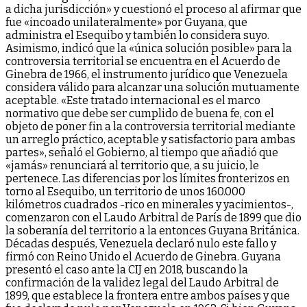
a dicha jurisdicción» y cuestionó el proceso al afirmar que
fue «incoado unilateralmente» por Guyana, que
administra el Esequibo y también lo considera suyo.
Asimismo, indicó que la «única solución posible» para la
controversia territorial se encuentra en el Acuerdo de
Ginebra de 1966, el instrumento jurídico que Venezuela
considera válido para alcanzar una solución mutuamente
aceptable. «Este tratado internacional es el marco
normativo que debe ser cumplido de buena fe, con el
objeto de poner fin a la controversia territorial mediante
un arreglo práctico, aceptable y satisfactorio para ambas
partes», señaló el Gobierno, al tiempo que añadió que
«jamás» renunciará al territorio que, a su juicio, le
pertenece. Las diferencias por los límites fronterizos en
torno al Esequibo, un territorio de unos 160.000
kilómetros cuadrados -rico en minerales y yacimientos-,
comenzaron con el Laudo Arbitral de París de 1899 que dio
la soberanía del territorio a la entonces Guyana Británica.
Décadas después, Venezuela declaró nulo este fallo y
firmó con Reino Unido el Acuerdo de Ginebra. Guyana
presentó el caso ante la CIJ en 2018, buscando la
confirmación de la validez legal del Laudo Arbitral de
1899, que establece la frontera entre ambos países y que