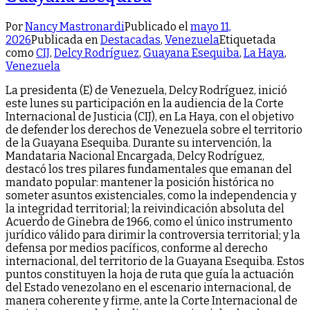
Por
Nancy Mastronardi
Publicado el
mayo 11,
2026
Publicada en
Destacadas
,
Venezuela
Etiquetada
como
CIJ
,
Delcy Rodríguez
,
Guayana Esequiba
,
La Haya
,
Venezuela
La presidenta (E) de Venezuela, Delcy Rodríguez, inició
este lunes su participación en la audiencia de la Corte
Internacional de Justicia (CIJ), en La Haya, con el objetivo
de defender los derechos de Venezuela sobre el territorio
de la Guayana Esequiba. Durante su intervención, la
Mandataria Nacional Encargada, Delcy Rodríguez,
destacó los tres pilares fundamentales que emanan del
mandato popular: mantener la posición histórica no
someter asuntos existenciales, como la independencia y
la integridad territorial; la reivindicación absoluta del
Acuerdo de Ginebra de 1966, como el único instrumento
jurídico válido para dirimir la controversia territorial; y la
defensa por medios pacíficos, conforme al derecho
internacional, del territorio de la Guayana Esequiba. Estos
puntos constituyen la hoja de ruta que guía la actuación
del Estado venezolano en el escenario internacional, de
manera coherente y firme, ante la Corte Internacional de