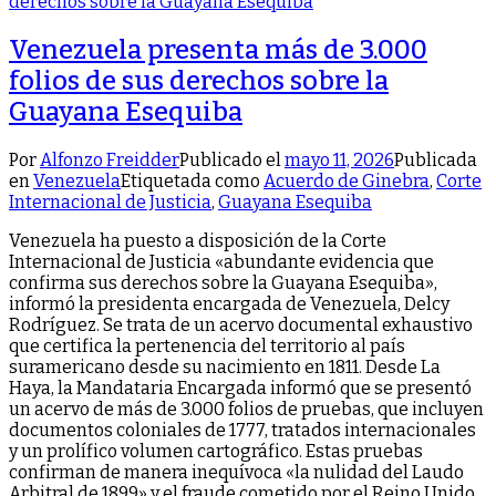
Venezuela presenta más de 3.000
folios de sus derechos sobre la
Guayana Esequiba
Por
Alfonzo Freidder
Publicado el
mayo 11, 2026
Publicada
en
Venezuela
Etiquetada como
Acuerdo de Ginebra
,
Corte
Internacional de Justicia
,
Guayana Esequiba
Venezuela ha puesto a disposición de la Corte
Internacional de Justicia «abundante evidencia que
confirma sus derechos sobre la Guayana Esequiba»,
informó la presidenta encargada de Venezuela, Delcy
Rodríguez. Se trata de un acervo documental exhaustivo
que certifica la pertenencia del territorio al país
suramericano desde su nacimiento en 1811. Desde La
Haya, la Mandataria Encargada informó que se presentó
un acervo de más de 3.000 folios de pruebas, que incluyen
documentos coloniales de 1777, tratados internacionales
y un prolífico volumen cartográfico. Estas pruebas
confirman de manera inequívoca «la nulidad del Laudo
Arbitral de 1899» y el fraude cometido por el Reino Unido.