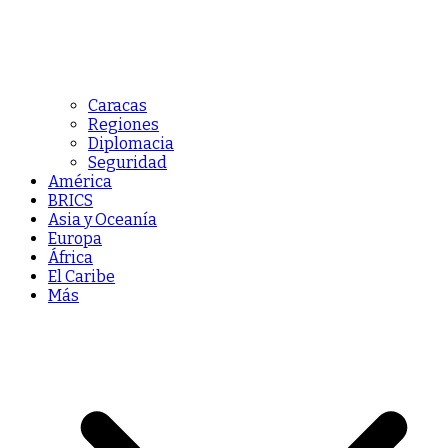
Caracas
Regiones
Diplomacia
Seguridad
América
BRICS
Asia y Oceanía
Europa
África
El Caribe
Más