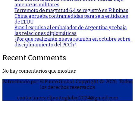
amenazas militares
Terremoto de magnitud 6,4 se registró en Filipinas
China aprueba contramedidas para seis entidades
de EEUU
Brasil expulsa al embajador de Argentina y rebaja
las relaciones diplomáticas
¿Por qué realizarán nueva reunión en octubre sobre
disciplinamiento del PCCh?
Recent Comments
No hay comentarios que mostrar.
Patrocinado por El Punto Global. Copyright © 2026
. Todos
los derechos reservados
contactanos: elpuntoglobal2024@gmail.com
S
h
a