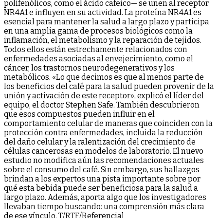
polifenólicos, como el ácido cafeico— se unen al receptor
NR4A1 e influyen en su actividad. La proteína NR4A1 es
esencial para mantener la salud a largo plazo y participa
en una amplia gama de procesos biológicos como la
inflamación, el metabolismo y la reparación de tejidos.
Todos ellos están estrechamente relacionados con
enfermedades asociadas al envejecimiento, como el
cáncer, los trastornos neurodegenerativos y los
metabólicos. «Lo que decimos es que al menos parte de
los beneficios del café para la salud pueden provenir de la
unión y activación de este receptor», explicó el líder del
equipo, el doctor Stephen Safe. También descubrieron
que esos compuestos pueden influir en el
comportamiento celular de maneras que coinciden con la
protección contra enfermedades, incluida la reducción
del daño celular y la ralentización del crecimiento de
células cancerosas en modelos de laboratorio. El nuevo
estudio no modifica aún las recomendaciones actuales
sobre el consumo del café. Sin embargo, sus hallazgos
brindan a los expertos una pista importante sobre por
qué esta bebida puede ser beneficiosa para la salud a
largo plazo. Además, aporta algo que los investigadores
llevaban tiempo buscando: una comprensión más clara
de ese vínculo. T/RTF/Referencial