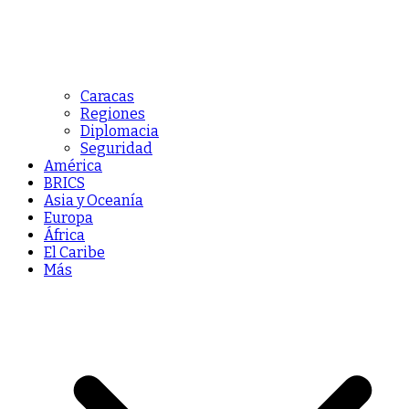
Caracas
Regiones
Diplomacia
Seguridad
América
BRICS
Asia y Oceanía
Europa
África
El Caribe
Más