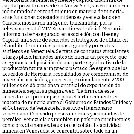
Venezolana de Minería y Heeney Capital, una firma de
capital privado con sede en Nueva York, suscribieron «un
memorando de entendimiento en materia de minería»
ante funcionarios estadounidenses y venezolanos en
Caracas, mostraron imágenes transmitidas por la
televisora estatal VTV. En su sitio web oficial, Mercuria
informó haber asegurado, en asociación con Heeney
Capital, una serie de acuerdos estratégicos de offtake en
el ámbito de materias primas a granel y proyectos
auríferos en Venezuela. Se trata de contratos vinculantes
a largo plazo, firmados antes de iniciar un proyecto, que
aseguran la adquisición de una parte significativa de la
producción futura a un precio pactado. Se espera que los
acuerdos de Mercuria, respaldados por compromisos de
inversión asociados, generen aproximadamente 2.200
millones de dólares en valor anual de exportación de
minerales, según su página web. “La firma de este
acuerdo es el primer paso para el fortalecimiento en
materia de minería entre el Gobierno de Estados Unidos y
el Gobierno de Venezuela”, sostuvo el funcionario
venezolano. Conocido por sus enormes yacimientos de
petróleo, Venezuela es también un país rico en minerales
como oro, diamantes, bauxita o el coltán. La actividad
minera en Venezuela se concentra sobre todo en un