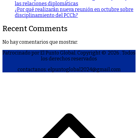
las relaciones diplomáticas
¿Por qué realizarán nueva reunión en octubre sobre
disciplinamiento del PCCh?
Recent Comments
No hay comentarios que mostrar.
Patrocinado por El Punto Global. Copyright © 2026
. Todos
los derechos reservados
contactanos: elpuntoglobal2024@gmail.com
S
h
a