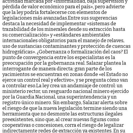
actividad marcada por «informalidad, baja supervisión y
pérdida de valor económico para el país», pero advierte
que la ley podría fortalecerse con elementos de
legislaciones más avanzadas.Entre sus sugerencias
destaca la necesidad de implementar «sistemas de
trazabilidad de los minerales desde su extracción hasta
su comercialización» y «estándares ambientales
internacionales obligatorios para el manejo de relaves,
uso de sustancias contaminantes y protección de cuencas
hidrográficas». ¿Gobernanza o formalización del caos? El
punto de convergencia entre los especialistas es la
preocupación por la gobernanza real. Salazar plantea la
interrogante de manera directa: gran parte de los
yacimientos se encuentran en zonas donde «el Estado no
ejerce un control real y efectivo», y se pregunta cómo van
a controlar eso.La ley crea un andamiaje de control: un
ministerio rector, un resguardo nacional minero ejercido
por la Guardia Nacional, una superintendencia y un
registro único minero. Sin embargo, Salazar alerta sobre
el riesgo de que la nueva legislación termine siendo una
herramienta que no desmonte las estructuras ilegales
preexistentes, sino que, al crear nuevas figuras como
cooperativas o concesiones, corra el riesgo de legalizar
indirectamente redes de extracción ya existentes. En su