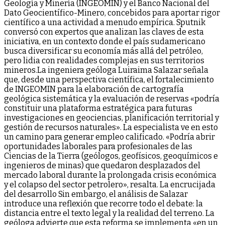
Geología y Minería (INGEOMIN) y el Banco Nacional del
Dato Geocientífico-Minero, concebidos para aportar rigor
científico a una actividad a menudo empírica. Sputnik
conversó con expertos que analizan las claves de esta
iniciativa, en un contexto donde el país sudamericano
busca diversificar su economía más allá del petróleo,
pero lidia con realidades complejas en sus territorios
mineros.La ingeniera geóloga Luiraima Salazar señala
que, desde una perspectiva científica, el fortalecimiento
de INGEOMIN para la elaboración de cartografía
geológica sistemática y la evaluación de reservas «podría
constituir una plataforma estratégica para futuras
investigaciones en geociencias, planificación territorial y
gestión de recursos naturales». La especialista ve en esto
un camino para generar empleo calificado. «Podría abrir
oportunidades laborales para profesionales de las
Ciencias de la Tierra (geólogos, geofísicos, geoquímicos e
ingenieros de minas) que quedaron desplazados del
mercado laboral durante la prolongada crisis económica
y el colapso del sector petrolero», resalta. La encrucijada
del desarrollo Sin embargo, el análisis de Salazar
introduce una reflexión que recorre todo el debate: la
distancia entre el texto legal y la realidad del terreno. La
geóloga advierte que esta reforma se implementa «en un