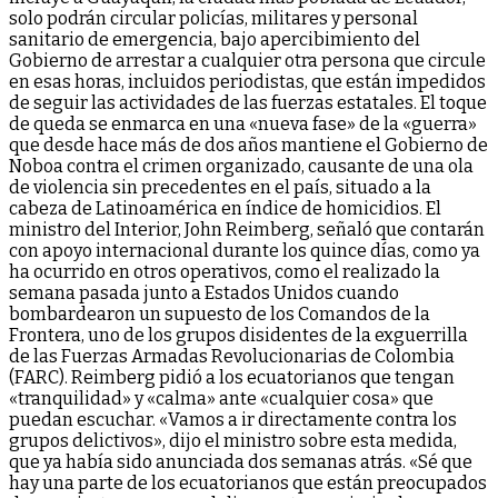
solo podrán circular policías, militares y personal
sanitario de emergencia, bajo apercibimiento del
Gobierno de arrestar a cualquier otra persona que circule
en esas horas, incluidos periodistas, que están impedidos
de seguir las actividades de las fuerzas estatales. El toque
de queda se enmarca en una «nueva fase» de la «guerra»
que desde hace más de dos años mantiene el Gobierno de
Noboa contra el crimen organizado, causante de una ola
de violencia sin precedentes en el país, situado a la
cabeza de Latinoamérica en índice de homicidios. El
ministro del Interior, John Reimberg, señaló que contarán
con apoyo internacional durante los quince días, como ya
ha ocurrido en otros operativos, como el realizado la
semana pasada junto a Estados Unidos cuando
bombardearon un supuesto de los Comandos de la
Frontera, uno de los grupos disidentes de la exguerrilla
de las Fuerzas Armadas Revolucionarias de Colombia
(FARC). Reimberg pidió a los ecuatorianos que tengan
«tranquilidad» y «calma» ante «cualquier cosa» que
puedan escuchar. «Vamos a ir directamente contra los
grupos delictivos», dijo el ministro sobre esta medida,
que ya había sido anunciada dos semanas atrás. «Sé que
hay una parte de los ecuatorianos que están preocupados