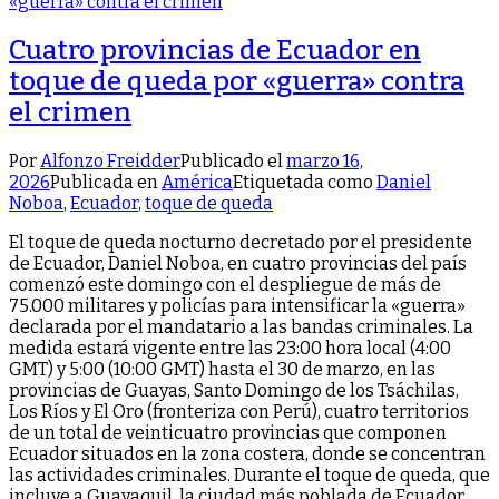
Cuatro provincias de Ecuador en
toque de queda por «guerra» contra
el crimen
Por
Alfonzo Freidder
Publicado el
marzo 16,
2026
Publicada en
América
Etiquetada como
Daniel
Noboa
,
Ecuador
,
toque de queda
El toque de queda nocturno decretado por el presidente
de Ecuador, Daniel Noboa, en cuatro provincias del país
comenzó este domingo con el despliegue de más de
75.000 militares y policías para intensificar la «guerra»
declarada por el mandatario a las bandas criminales. La
medida estará vigente entre las 23:00 hora local (4:00
GMT) y 5:00 (10:00 GMT) hasta el 30 de marzo, en las
provincias de Guayas, Santo Domingo de los Tsáchilas,
Los Ríos y El Oro (fronteriza con Perú), cuatro territorios
de un total de veinticuatro provincias que componen
Ecuador situados en la zona costera, donde se concentran
las actividades criminales. Durante el toque de queda, que
incluye a Guayaquil, la ciudad más poblada de Ecuador,