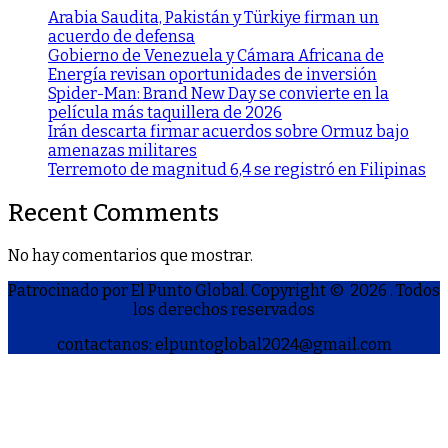
Arabia Saudita, Pakistán y Türkiye firman un
acuerdo de defensa
Gobierno de Venezuela y Cámara Africana de
Energía revisan oportunidades de inversión
Spider-Man: Brand New Day se convierte en la
película más taquillera de 2026
Irán descarta firmar acuerdos sobre Ormuz bajo
amenazas militares
Terremoto de magnitud 6,4 se registró en Filipinas
Recent Comments
No hay comentarios que mostrar.
Patrocinado por El Punto Global. Copyright © 2026
. Todos
los derechos reservados
contactanos: elpuntoglobal2024@gmail.com
S
h
a