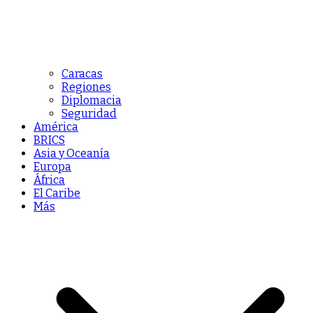
Caracas
Regiones
Diplomacia
Seguridad
América
BRICS
Asia y Oceanía
Europa
África
El Caribe
Más