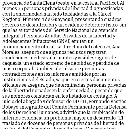
provincia de Santa Elena (oeste, en la costa al Pacífico). Al
menos 35 personas privadas de libertad diagnosticadas
con la enfermedad han sido trasladadas a la Cárcel
Regional Número 4 de Guayaquil, presentando cuadros
severos de desnutrición y un evidente deterioro físico, sin
que las autoridades del Servicio Nacional de Atención
Integral a Personas Adultas Privadas de la Libertad y
Adolescentes Infractores (SNAI) emitan un
pronunciamiento oficial. La directora del colectivo, Ana
Morales, aseguró que algunos reclusos registran
condiciones médicas alarmantes y visibles signos de
caquexia, un estado extremo de debilidad y pérdida de
masa corporal. También alertó sobre presuntas
contradicciones en los informes emitidos por las
instituciones del Estado, ya que en ciertos documentos
oficiales se asegura que determinadas personas privadas
de la libertad no padecen la enfermedad, a pesar de que
sus nombres constarían en los listados de contagio. A
juicio del abogado y defensor de DD.HH., Fernando Bastías
Robayo, integrante del Comité Permanente por la Defensa
de los Derechos Humanos, advirtió que la reubicación de
internos evidencia un problema mayor en desarrollo. “El
traslado de docenas de personas privadas de libertad de
la cárcel del Encuentro de vuelta hacia Guayaquil por