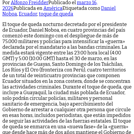
Por
Alfonzo Freidder
Publicado el
marzo 16,
2026
Publicada en
América
Etiquetada como
Daniel
Noboa
,
Ecuador
,
toque de queda
El toque de queda nocturno decretado por el presidente
de Ecuador, Daniel Noboa, en cuatro provincias del país
comenzó este domingo con el despliegue de más de
75.000 militares y policías para intensificar la «guerra»
declarada por el mandatario a las bandas criminales. La
medida estará vigente entre las 23:00 hora local (4:00
GMT) y 5:00 (10:00 GMT) hasta el 30 de marzo, en las
provincias de Guayas, Santo Domingo de los Tsáchilas,
Los Ríos y El Oro (fronteriza con Perú), cuatro territorios
de un total de veinticuatro provincias que componen
Ecuador situados en la zona costera, donde se concentran
las actividades criminales. Durante el toque de queda, que
incluye a Guayaquil, la ciudad más poblada de Ecuador,
solo podrán circular policías, militares y personal
sanitario de emergencia, bajo apercibimiento del
Gobierno de arrestar a cualquier otra persona que circule
en esas horas, incluidos periodistas, que están impedidos
de seguir las actividades de las fuerzas estatales. El toque
de queda se enmarca en una «nueva fase» de la «guerra»
que desde hace más de dos años mantiene el Gobierno de