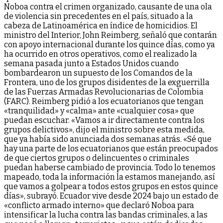
Noboa contra el crimen organizado, causante de una ola
de violencia sin precedentes en el país, situado a la
cabeza de Latinoamérica en índice de homicidios. El
ministro del Interior, John Reimberg, señaló que contarán
con apoyo internacional durante los quince días, como ya
ha ocurrido en otros operativos, como el realizado la
semana pasada junto a Estados Unidos cuando
bombardearon un supuesto de los Comandos de la
Frontera, uno de los grupos disidentes de la exguerrilla
de las Fuerzas Armadas Revolucionarias de Colombia
(FARC). Reimberg pidió a los ecuatorianos que tengan
«tranquilidad» y «calma» ante «cualquier cosa» que
puedan escuchar. «Vamos a ir directamente contra los
grupos delictivos», dijo el ministro sobre esta medida,
que ya había sido anunciada dos semanas atrás. «Sé que
hay una parte de los ecuatorianos que están preocupados
de que ciertos grupos o delincuentes o criminales
puedan haberse cambiado de provincia. Todo lo tenemos
mapeado, toda la información la estamos manejando, así
que vamos a golpear a todos estos grupos en estos quince
días», subrayó. Ecuador vive desde 2024 bajo un estado de
«conflicto armado interno» que declaró Noboa para
intensificar la lucha contra las bandas criminales, a las