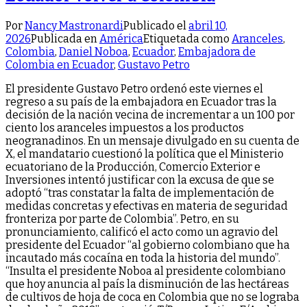
Por
Nancy Mastronardi
Publicado el
abril 10,
2026
Publicada en
América
Etiquetada como
Aranceles
,
Colombia
,
Daniel Noboa
,
Ecuador
,
Embajadora de
Colombia en Ecuador
,
Gustavo Petro
El presidente Gustavo Petro ordenó este viernes el
regreso a su país de la embajadora en Ecuador tras la
decisión de la nación vecina de incrementar a un 100 por
ciento los aranceles impuestos a los productos
neogranadinos. En un mensaje divulgado en su cuenta de
X, el mandatario cuestionó la política que el Ministerio
ecuatoriano de la Producción, Comercio Exterior e
Inversiones intentó justificar con la excusa de que se
adoptó “tras constatar la falta de implementación de
medidas concretas y efectivas en materia de seguridad
fronteriza por parte de Colombia”. Petro, en su
pronunciamiento, calificó el acto como un agravio del
presidente del Ecuador “al gobierno colombiano que ha
incautado más cocaína en toda la historia del mundo”.
“Insulta el presidente Noboa al presidente colombiano
que hoy anuncia al país la disminución de las hectáreas
de cultivos de hoja de coca en Colombia que no se lograba