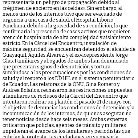
representaría un peligro de propagación debido al
«régimen de encierro en las celdas». Sin embargo, al
menos uno de los internos tuvo que ser evacuado de
urgencia a una casa de salud, el Hospital Liborio
Panchana, debido a la gravedad de su condición, lo que
confirmaría la presencia de casos activos que requieren
atención hospitalaria de alta complejidad y aislamiento
estricto. En la Cárcel del Encuentro, instalación de
máxima seguridad, se encuentran detenidos el alcalde de
Guayaquil, Aquiles Álvarez, y el exvicepresidente Jorge
Glas. Familiares y abogados de ambos han denunciado
que presentan signos de desnutrición y tortura,
sumándose a las preocupaciones por las condiciones de
salud y el respeto a los DD.HH. en el sistema penitenciario
de Ecuador. Las relatoras de la ONU, Gina Romero y
Andrea Bolaños, rechazaron las restricciones impuestas
a familiares de reclusos de la Cárcel del Encuentro que
intentaron realizar un plantón el pasado 21 de mayo con
el objetivo de denunciar las condiciones de detención y la
incomunicación de los internos, de quienes aseguran no
tener noticias desde hace seis meses. Ambas expertas
criticaron que policías, agentes de tránsito y militares
impidieran el avance de los familiares y periodistas que
cubrían la protesta. Las ciudadanas, en su mayoría