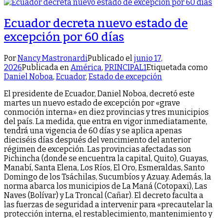
Ecuador decreta nuevo estado de
excepción por 60 días
Por
Nancy Mastronardi
Publicado el
junio 17,
2026
Publicada en
América
,
PRINCIPAL1
Etiquetada como
Daniel Noboa
,
Ecuador
,
Estado de excepción
El presidente de Ecuador, Daniel Noboa, decretó este
martes un nuevo estado de excepción por «grave
conmoción interna» en diez provincias y tres municipios
del país. La medida, que entra en vigor inmediatamente,
tendrá una vigencia de 60 días y se aplica apenas
dieciséis días después del vencimiento del anterior
régimen de excepción. Las provincias afectadas son
Pichincha (donde se encuentra la capital, Quito), Guayas,
Manabí, Santa Elena, Los Ríos, El Oro, Esmeraldas, Santo
Domingo de los Tsáchilas, Sucumbíos y Azuay. Además, la
norma abarca los municipios de La Maná (Cotopaxi), Las
Naves (Bolívar) y La Troncal (Cañar). El decreto faculta a
las fuerzas de seguridad a intervenir para «precautelar la
protección interna, el restablecimiento, mantenimiento y