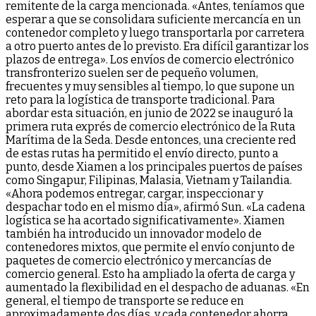
remitente de la carga mencionada. «Antes, teníamos que
esperar a que se consolidara suficiente mercancía en un
contenedor completo y luego transportarla por carretera
a otro puerto antes de lo previsto. Era difícil garantizar los
plazos de entrega». Los envíos de comercio electrónico
transfronterizo suelen ser de pequeño volumen,
frecuentes y muy sensibles al tiempo, lo que supone un
reto para la logística de transporte tradicional. Para
abordar esta situación, en junio de 2022 se inauguró la
primera ruta exprés de comercio electrónico de la Ruta
Marítima de la Seda. Desde entonces, una creciente red
de estas rutas ha permitido el envío directo, punto a
punto, desde Xiamen a los principales puertos de países
como Singapur, Filipinas, Malasia, Vietnam y Tailandia.
«Ahora podemos entregar, cargar, inspeccionar y
despachar todo en el mismo día», afirmó Sun. «La cadena
logística se ha acortado significativamente». Xiamen
también ha introducido un innovador modelo de
contenedores mixtos, que permite el envío conjunto de
paquetes de comercio electrónico y mercancías de
comercio general. Esto ha ampliado la oferta de carga y
aumentado la flexibilidad en el despacho de aduanas. «En
general, el tiempo de transporte se reduce en
aproximadamente dos días, y cada contenedor ahorra