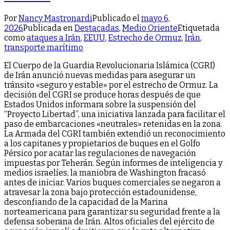
Por
Nancy Mastronardi
Publicado el
mayo 6,
2026
Publicada en
Destacadas
,
Medio Oriente
Etiquetada
como
ataques a Irán
,
EEUU
,
Estrecho de Ormuz
,
Irán
,
transporte marítimo
El Cuerpo de la Guardia Revolucionaria Islámica (CGRI)
de Irán anunció nuevas medidas para asegurar un
tránsito «seguro y estable» por el estrecho de Ormuz. La
decisión del CGRI se produce horas después de que
Estados Unidos informara sobre la suspensión del
“Proyecto Libertad”, una iniciativa lanzada para facilitar el
paso de embarcaciones «neutrales» retenidas en la zona.
La Armada del CGRI también extendió un reconocimiento
a los capitanes y propietarios de buques en el Golfo
Pérsico por acatar las regulaciones de navegación
impuestas por Teherán. Según informes de inteligencia y
medios israelíes, la maniobra de Washington fracasó
antes de iniciar. Varios buques comerciales se negaron a
atravesar la zona bajo protección estadounidense,
desconfiando de la capacidad de la Marina
norteamericana para garantizar su seguridad frente a la
defensa soberana de Irán. Altos oficiales del ejército de