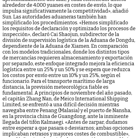
alrededor de 4.000 yuanes en costes de envío, lo que
impulsa significativamente la competitividad», añadió
Sun. Las autoridades aduaneras también han
simplificado los procedimientos. «Hemos simplificado
los requisitos de declaración y optimizado los procesos de
inspección», declaró Cai Shaojun, subdirector de la
división de supervisión logística de la Aduana de Dongdu,
dependiente de la Aduana de Xiamen. En comparación
con los modelos tradicionales, donde los distintos tipos
de mercancías requieren almacenamiento y exportación
por separado, este enfoque integrado mejora la eficiencia
logística entre un 25% y un 50% y se espera que reduzca
los costos por envío entre un 10% y un 25%, según el
funcionario. Para el transporte marítimo de larga
distancia, la previsión meteorológica fiable es
fundamental. A principios de noviembre del año pasado,
el capitán Zhang Nan, de Meico International Shipping
Limited, se enfrentó a una difícil decisión mientras
navegaba entre Penang (Malasia) y el puerto de Nansha,
en la provincia china de Guangdong, ante la inminente
llegada del tifón Kalmaegi. «Antes de zarpar, dudamos
entre esperar a que pasara o desviarnos; ambas opciones
implicaban retrasos y mayores costes de combustible»,