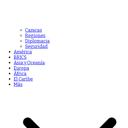
Caracas
Regiones
Diplomacia
Seguridad
América
BRICS
Asia y Oceanía
Europa
África
El Caribe
Más