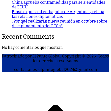
China aprueba contramedidas para seis entidades
de EEUU
Brasil expulsa al embajador de Argentina y rebaja
las relaciones diplomáticas
¿Por qué realizarán nueva reunión en octubre sobre
disciplinamiento del PCCh?
Recent Comments
No hay comentarios que mostrar.
Patrocinado por El Punto Global. Copyright © 2026
. Todos
los derechos reservados
contactanos: elpuntoglobal2024@gmail.com
S
h
a