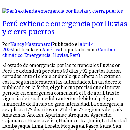
Perú extiende emergencia por lluvias
y cierra puertos
Por
Nancy Mastronardi
Publicado el
abril 4,
2026
Publicada en
América
Etiquetada como
Cambio
climático
,
Emergencia
,
Lluvias
,
Perú
El estado de emergencia por las torrenciales lluvias en
Perú se extenderá por otros 60 días y 92 puertos fueron
cerrados ante el oleaje anómalo que afecta a la extensa
costa, según informaron las autoridades. En un decreto
publicado en la fecha, el gobierno precisó que el nuevo
período en emergencia comenzará el 6 de abril, tras le
vigencia de igual medida anterior, debido al peligro
inminente de lluvias de gran intensidad. La emergencia
se aplica a 179 distritos de 21 de las 25 regiones del país:
Amazonas, Áncash, Apurímac, Arequipa, Ayacucho,
Cajamarca, Huancavelica, Huánuco, Ica, Junín, La Libertad,
Lambayeque, Lima, Loreto, Moquegua, Pasco, Piura, San