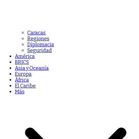
Caracas
Regiones
Diplomacia
Seguridad
América
BRICS
Asia y Oceanía
Europa
África
El Caribe
Más