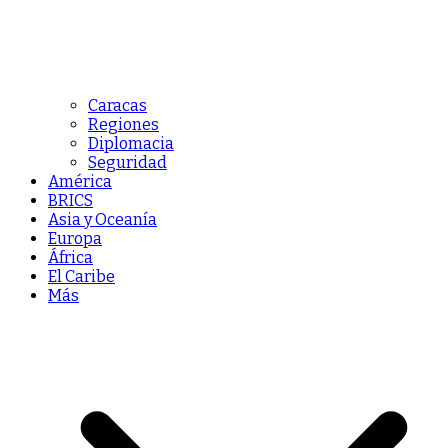
Caracas
Regiones
Diplomacia
Seguridad
América
BRICS
Asia y Oceanía
Europa
África
El Caribe
Más