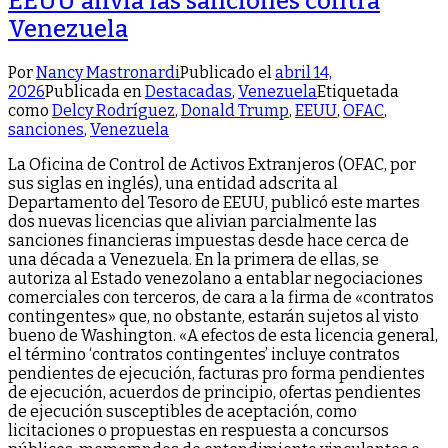
EEUU alivia las sanciones contra
Venezuela
Por
Nancy Mastronardi
Publicado el
abril 14,
2026
Publicada en
Destacadas
,
Venezuela
Etiquetada
como
Delcy Rodríguez
,
Donald Trump
,
EEUU
,
OFAC
,
sanciones
,
Venezuela
La Oficina de Control de Activos Extranjeros (OFAC, por
sus siglas en inglés), una entidad adscrita al
Departamento del Tesoro de EEUU, publicó este martes
dos nuevas licencias que alivian parcialmente las
sanciones financieras impuestas desde hace cerca de
una década a Venezuela. En la primera de ellas, se
autoriza al Estado venezolano a entablar negociaciones
comerciales con terceros, de cara a la firma de «contratos
contingentes» que, no obstante, estarán sujetos al visto
bueno de Washington. «A efectos de esta licencia general,
el término ‘contratos contingentes’ incluye contratos
pendientes de ejecución, facturas pro forma pendientes
de ejecución, acuerdos de principio, ofertas pendientes
de ejecución susceptibles de aceptación, como
licitaciones o propuestas en respuesta a concursos