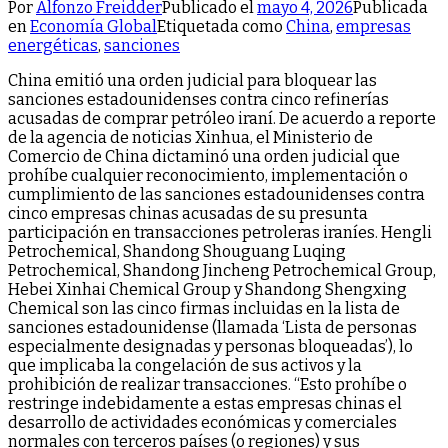
Por
Alfonzo Freidder
Publicado el
mayo 4, 2026
Publicada
en
Economía Global
Etiquetada como
China
,
empresas
energéticas
,
sanciones
China emitió una orden judicial para bloquear las
sanciones estadounidenses contra cinco refinerías
acusadas de comprar petróleo iraní. De acuerdo a reporte
de la agencia de noticias Xinhua, el Ministerio de
Comercio de China dictaminó una orden judicial que
prohíbe cualquier reconocimiento, implementación o
cumplimiento de las sanciones estadounidenses contra
cinco empresas chinas acusadas de su presunta
participación en transacciones petroleras iraníes. Hengli
Petrochemical, Shandong Shouguang Luqing
Petrochemical, Shandong Jincheng Petrochemical Group,
Hebei Xinhai Chemical Group y Shandong Shengxing
Chemical son las cinco firmas incluidas en la lista de
sanciones estadounidense (llamada ‘Lista de personas
especialmente designadas y personas bloqueadas’), lo
que implicaba la congelación de sus activos y la
prohibición de realizar transacciones. “Esto prohíbe o
restringe indebidamente a estas empresas chinas el
desarrollo de actividades económicas y comerciales
normales con terceros países (o regiones) y sus