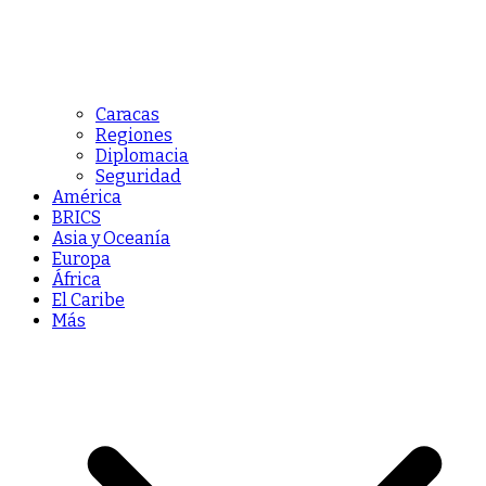
Caracas
Regiones
Diplomacia
Seguridad
América
BRICS
Asia y Oceanía
Europa
África
El Caribe
Más