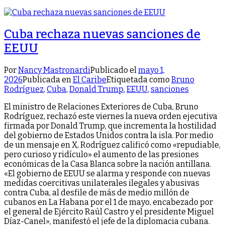
Cuba rechaza nuevas sanciones de
EEUU
Por
Nancy Mastronardi
Publicado el
mayo 1,
2026
Publicada en
El Caribe
Etiquetada como
Bruno
Rodríguez
,
Cuba
,
Donald Trump
,
EEUU
,
sanciones
El ministro de Relaciones Exteriores de Cuba, Bruno
Rodríguez, rechazó este viernes la nueva orden ejecutiva
firmada por Donald Trump, que incrementa la hostilidad
del gobierno de Estados Unidos contra la isla. Por medio
de un mensaje en X, Rodríguez calificó como «repudiable,
pero curioso y ridículo» el aumento de las presiones
económicas de la Casa Blanca sobre la nación antillana.
«El gobierno de EEUU se alarma y responde con nuevas
medidas coercitivas unilaterales ilegales y abusivas
contra Cuba, al desfile de más de medio millón de
cubanos en La Habana por el 1 de mayo, encabezado por
el general de Ejército Raúl Castro y el presidente Miguel
Díaz-Canel», manifestó el jefe de la diplomacia cubana.