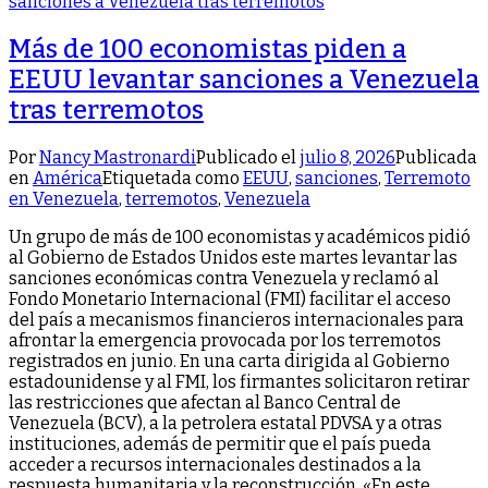
Más de 100 economistas piden a
EEUU levantar sanciones a Venezuela
tras terremotos
Por
Nancy Mastronardi
Publicado el
julio 8, 2026
Publicada
en
América
Etiquetada como
EEUU
,
sanciones
,
Terremoto
en Venezuela
,
terremotos
,
Venezuela
Un grupo de más de 100 economistas y académicos pidió
al Gobierno de Estados Unidos este martes levantar las
sanciones económicas contra Venezuela y reclamó al
Fondo Monetario Internacional (FMI) facilitar el acceso
del país a mecanismos financieros internacionales para
afrontar la emergencia provocada por los terremotos
registrados en junio. En una carta dirigida al Gobierno
estadounidense y al FMI, los firmantes solicitaron retirar
las restricciones que afectan al Banco Central de
Venezuela (BCV), a la petrolera estatal PDVSA y a otras
instituciones, además de permitir que el país pueda
acceder a recursos internacionales destinados a la
respuesta humanitaria y la reconstrucción. «En este